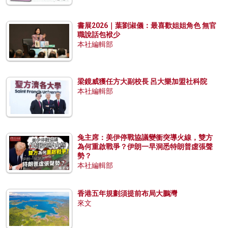
書展2026｜葉劉淑儀：最喜歡姐姐角色 無官
職說話包袱少
本社編輯部
梁鏡威獲任方大副校長 呂大樂加盟社科院
本社編輯部
兔主席：美伊停戰協議變衝突導火線，雙方
為何重啟戰爭？伊朗一早洞悉特朗普虛張聲
勢？
本社編輯部
香港五年規劃須提前布局大鵬灣
來文