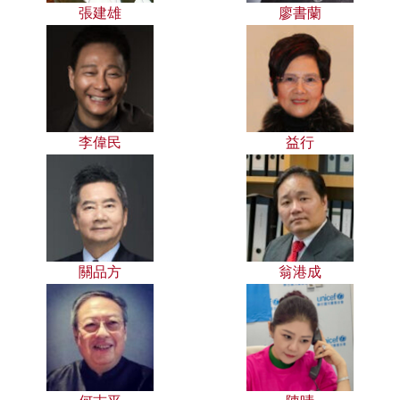
張建雄
廖書蘭
李偉民
益行
關品方
翁港成