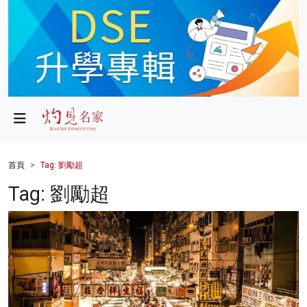
政局
教育
文化
財經
首頁
Tag: 劉勵超
生活
Tag: 劉勵超
健康
商業
科技
影片