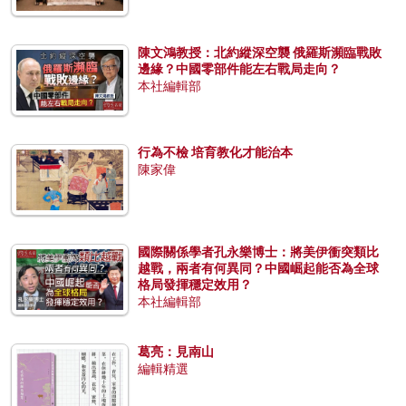
陳文鴻教授：北約縱深空襲 俄羅斯瀕臨戰敗
邊緣？中國零部件能左右戰局走向？
本社編輯部
行為不檢 培育教化才能治本
陳家偉
國際關係學者孔永樂博士：將美伊衝突類比
越戰，兩者有何異同？中國崛起能否為全球
格局發揮穩定效用？
本社編輯部
葛亮：見南山
編輯精選