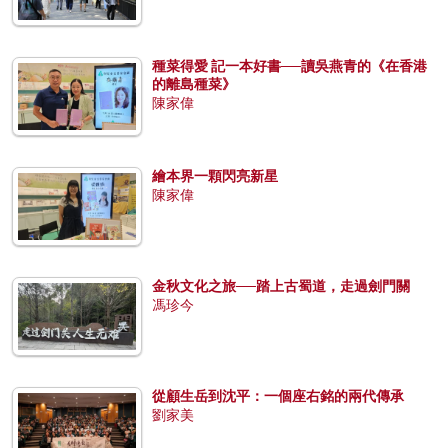
種菜得愛 記一本好書──讀吳燕青的《在香港
的離島種菜》
陳家偉
繪本界一顆閃亮新星
陳家偉
金秋文化之旅──踏上古蜀道，走過劍門關
馮珍今
從顧生岳到沈平：一個座右銘的兩代傳承
劉家美