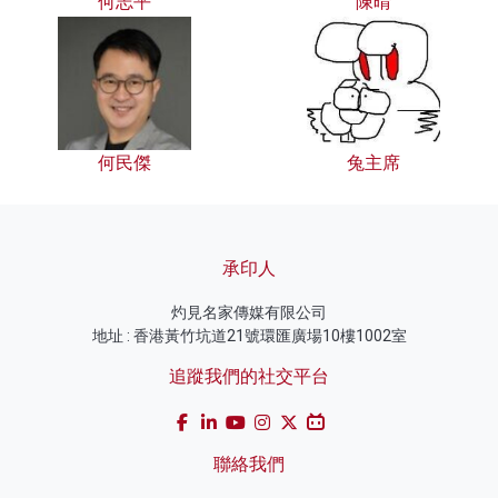
何志平
陳晴
何民傑
兔主席
承印人
灼見名家傳媒有限公司
地址 : 香港黃竹坑道21號環匯廣場10樓1002室
追蹤我們的社交平台
聯絡我們