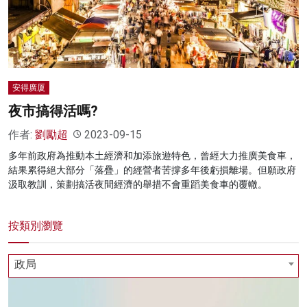
名家榜
灼見活動
關於我們
安得廣厦
夜市搞得活嗎?
作者:
劉勵超
2023-09-15
多年前政府為推動本土經濟和加添旅遊特色，曾經大力推廣美食車，
結果累得絕大部分「落疊」的經營者苦撐多年後虧損離場。但願政府
汲取教訓，策劃搞活夜間經濟的舉措不會重蹈美食車的覆轍。
按類別瀏覽
政局