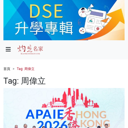
政局
教育
文化
財經
首頁
Tag: 周偉立
生活
Tag: 周偉立
健康
商業
科技
影片