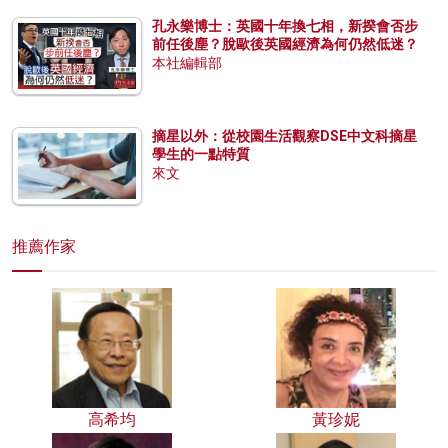
孔永樂博士：英國十年換七相，新揆會否步
前任後塵？脫歐後英國經濟為何仍然低迷？
本社編輯部
摘星以外：從校園生活觀察DSE中文科摘星
學生的一點特質
來文
推薦作家
高希均
黃珍妮