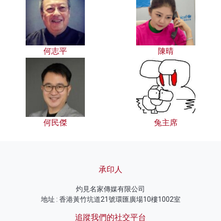
何志平
陳晴
何民傑
兔主席
承印人
灼見名家傳媒有限公司
地址 : 香港黃竹坑道21號環匯廣場10樓1002室
追蹤我們的社交平台