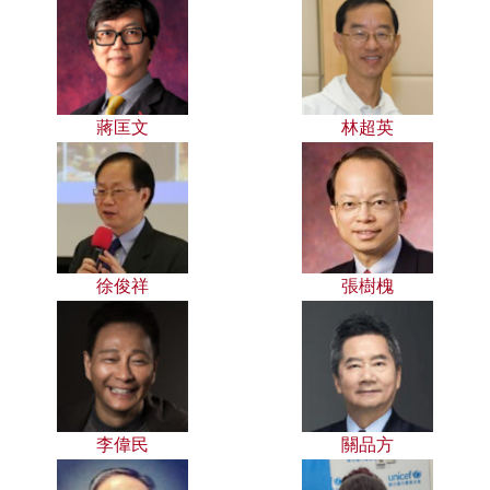
蔣匡文
林超英
徐俊祥
張樹槐
李偉民
關品方