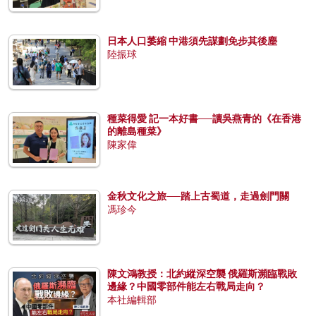
日本人口萎縮 中港須先謀劃免步其後塵
陸振球
種菜得愛 記一本好書──讀吳燕青的《在香港
的離島種菜》
陳家偉
金秋文化之旅──踏上古蜀道，走過劍門關
馮珍今
陳文鴻教授：北約縱深空襲 俄羅斯瀕臨戰敗
邊緣？中國零部件能左右戰局走向？
本社編輯部