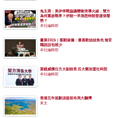
兔主席：美伊停戰協議變衝突導火線，雙方
為何重啟戰爭？伊朗一早洞悉特朗普虛張聲
勢？
本社編輯部
書展2026｜葉劉淑儀：最喜歡姐姐角色 無官
職說話包袱少
本社編輯部
梁鏡威獲任方大副校長 呂大樂加盟社科院
本社編輯部
香港五年規劃須提前布局大鵬灣
來文