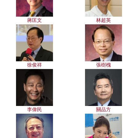
蔣匡文
林超英
徐俊祥
張樹槐
李偉民
關品方