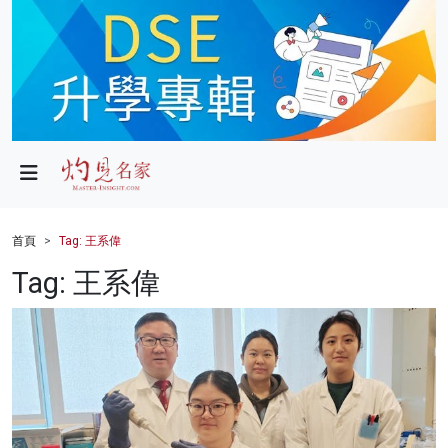
政局
教育
文化
財經
首頁
Tag: 王系偉
生活
Tag: 王系偉
健康
商業
科技
影片