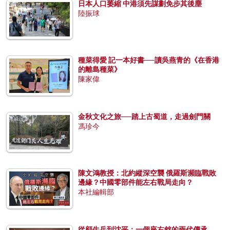
日本人口萎縮 中港須先謀劃免步其後塵
陸振球
種菜得愛 記一本好書──讀吳燕青的《在香港
的離島種菜》
陳家偉
金秋文化之旅──踏上古蜀道，走過劍門關
馮珍今
陳文鴻教授：北約縱深空襲 俄羅斯瀕臨戰敗
邊緣？中國零部件能左右戰局走向？
本社編輯部
從顧生岳到沈平：一個座右銘的兩代傳承