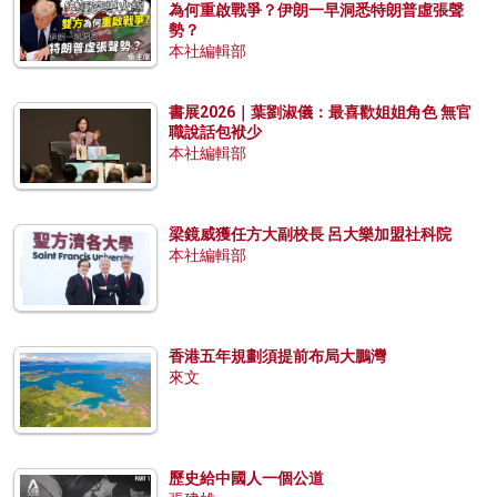
為何重啟戰爭？伊朗一早洞悉特朗普虛張聲
勢？
本社編輯部
書展2026｜葉劉淑儀：最喜歡姐姐角色 無官
職說話包袱少
本社編輯部
梁鏡威獲任方大副校長 呂大樂加盟社科院
本社編輯部
香港五年規劃須提前布局大鵬灣
來文
歷史給中國人一個公道