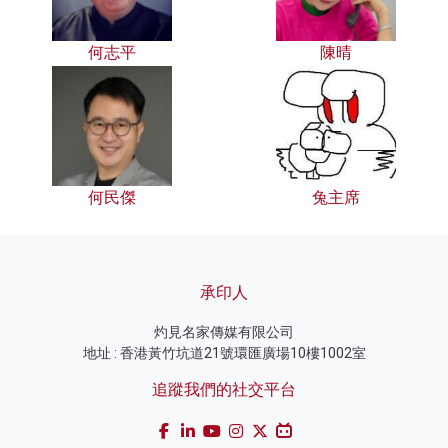
何志平
陳晴
何民傑
兔主席
承印人
灼見名家傳媒有限公司
地址 : 香港黃竹坑道21號環匯廣場10樓1002室
追蹤我們的社交平台