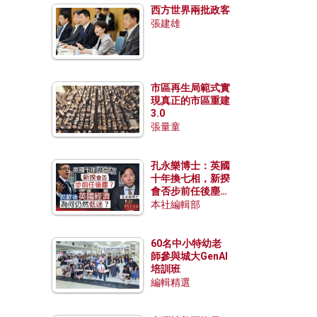
西方世界兩批政客
張建雄
市區再生局範式實
現真正的市區重建
3.0
張量童
孔永樂博士：英國
十年換七相，新揆
會否步前任後塵？
脫歐後英國經濟為
本社編輯部
何仍然低迷？
60名中小特幼老
師參與城大GenAI
培訓班
編輯精選