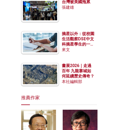
台灣被美國拖累
張建雄
摘星以外：從校園
生活觀察DSE中文
科摘星學生的一點
特質
來文
書展2026｜走過
百年 九龍寨城如
何延續歷史傳奇？
本社編輯部
推薦作家