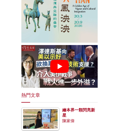
熱門文章
繪本界一顆閃亮新
星
陳家偉