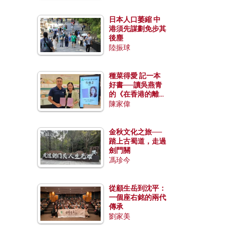
日本人口萎縮 中
港須先謀劃免步其
後塵
陸振球
種菜得愛 記一本
好書──讀吳燕青
的《在香港的離島
種菜》
陳家偉
金秋文化之旅──
踏上古蜀道，走過
劍門關
馮珍今
從顧生岳到沈平：
一個座右銘的兩代
傳承
劉家美