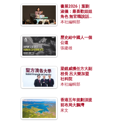
勢？
書展2026｜葉劉
淑儀：最喜歡姐姐
角色 無官職說話
包袱少
本社編輯部
歷史給中國人一個
公道
張建雄
梁鏡威獲任方大副
校長 呂大樂加盟
社科院
本社編輯部
香港五年規劃須提
前布局大鵬灣
來文