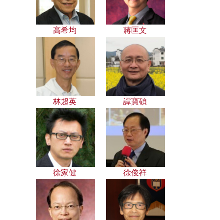
高希均
蔣匡文
林超英
譚寶碩
徐家健
徐俊祥