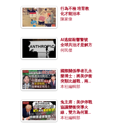
行為不檢 培育教
化才能治本
陳家偉
AI逃獄敲響警號
全球共治才是解方
何民傑
國際關係學者孔永
樂博士：將美伊衝
突類比越戰，兩者
有何異同？中國崛
本社編輯部
起能否為全球格局
發揮穩定效用？
兔主席：美伊停戰
協議變衝突導火
線，雙方為何重啟
戰爭？伊朗一早洞
本社編輯部
悉特朗普虛張聲