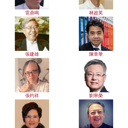
雷鼎鳴
林超英
張建雄
陳章華
張灼祥
劉寧榮