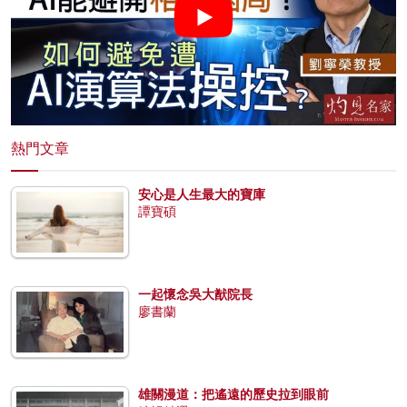
熱門文章
安心是人生最大的寶庫
譚寶碩
一起懷念吳大猷院長
廖書蘭
雄關漫道：把遙遠的歷史拉到眼前