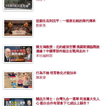
從顧生岳到沈平：一個座右銘的兩代傳承
劉家美
陳文鴻教授：北約縱深空襲 俄羅斯瀕臨戰敗
邊緣？中國零部件能左右戰局走向？
本社編輯部
行為不檢 培育教化才能治本
陳家偉
關品方博士：台灣九合一選舉 民進黨大失人
心 藍白合作有望拿下七成以上縣市？