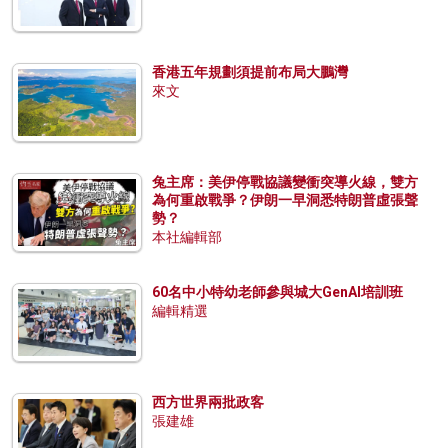
香港五年規劃須提前布局大鵬灣
來文
兔主席：美伊停戰協議變衝突導火線，雙方
為何重啟戰爭？伊朗一早洞悉特朗普虛張聲
勢？
本社編輯部
60名中小特幼老師參與城大GenAI培訓班
編輯精選
西方世界兩批政客
張建雄