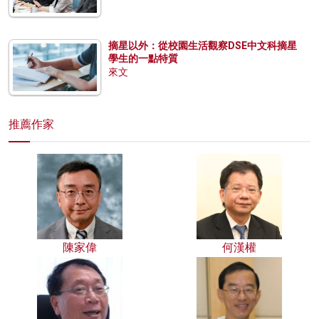
摘星以外：從校園生活觀察DSE中文科摘星
學生的一點特質
來文
推薦作家
陳家偉
何漢權