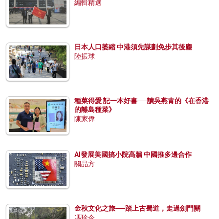
編輯精選
日本人口萎縮 中港須先謀劃免步其後塵
陸振球
種菜得愛 記一本好書──讀吳燕青的《在香港
的離島種菜》
陳家偉
AI發展美國搞小院高牆 中國推多邊合作
關品方
金秋文化之旅──踏上古蜀道，走過劍門關
馮珍今