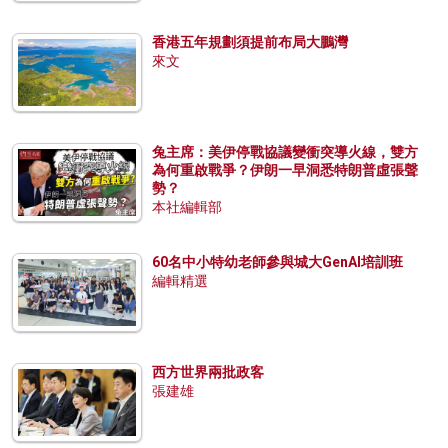
香港五年規劃須提前布局大鵬灣
來文
兔主席：美伊停戰協議變衝突導火線，雙方
為何重啟戰爭？伊朗一早洞悉特朗普虛張聲
勢？
本社編輯部
60名中小特幼老師參與城大GenAI培訓班
編輯精選
西方世界兩批政客
張建雄