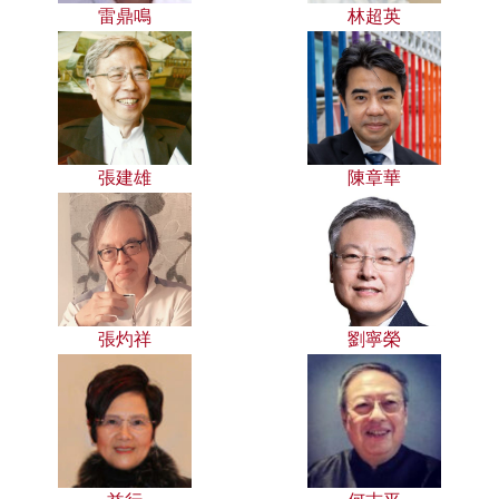
雷鼎鳴
林超英
張建雄
陳章華
張灼祥
劉寧榮