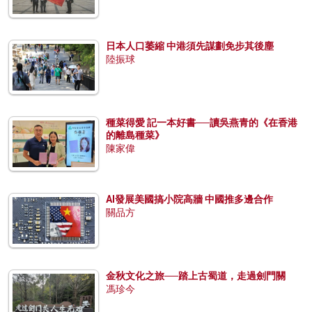
日本人口萎縮 中港須先謀劃免步其後塵
陸振球
種菜得愛 記一本好書──讀吳燕青的《在香港
的離島種菜》
陳家偉
AI發展美國搞小院高牆 中國推多邊合作
關品方
金秋文化之旅──踏上古蜀道，走過劍門關
馮珍今