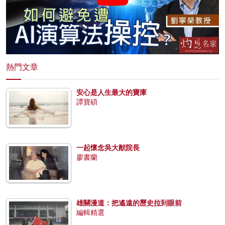
熱門文章
安心是人生最大的寶庫
譚寶碩
一起懷念吳大猷院長
廖書蘭
雄關漫道：把遙遠的歷史拉到眼前
編輯精選