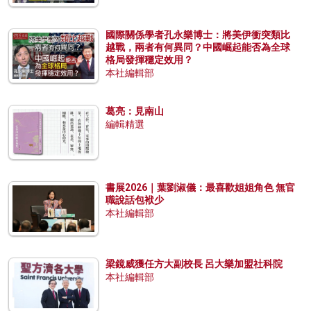
國際關係學者孔永樂博士：將美伊衝突類比
越戰，兩者有何異同？中國崛起能否為全球
格局發揮穩定效用？
本社編輯部
葛亮：見南山
編輯精選
書展2026｜葉劉淑儀：最喜歡姐姐角色 無官
職說話包袱少
本社編輯部
梁鏡威獲任方大副校長 呂大樂加盟社科院
本社編輯部