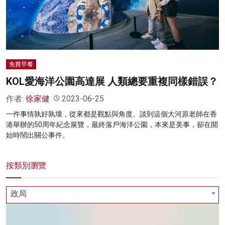
名家榜
灼見活動
關於我們
免費早餐
KOL愛海洋公園高達展 人類總要重複同樣錯誤？
作者:
徐家健
2023-06-25
一件事情孰好孰壞，從來都是觀點與角度。談到這個大河原老師在香
港舉辦的50周年紀念展覽，最終落戶海洋公園，本來是美事，卻在開
始時鬧出關公事件。
按類別瀏覽
政局