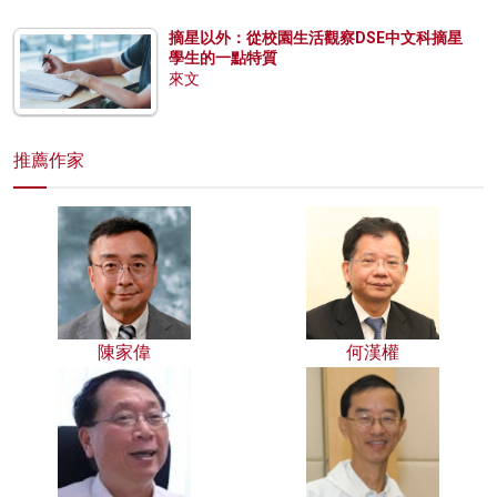
摘星以外：從校園生活觀察DSE中文科摘星
學生的一點特質
來文
推薦作家
陳家偉
何漢權