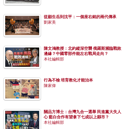
從顧生岳到沈平：一個座右銘的兩代傳承
劉家美
陳文鴻教授：北約縱深空襲 俄羅斯瀕臨戰敗
邊緣？中國零部件能左右戰局走向？
本社編輯部
行為不檢 培育教化才能治本
陳家偉
關品方博士：台灣九合一選舉 民進黨大失人
心 藍白合作有望拿下七成以上縣市？
本社編輯部