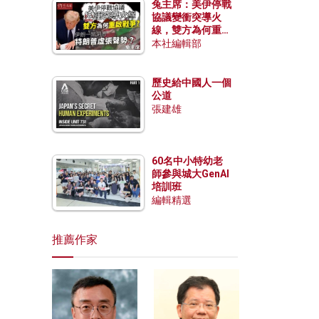
兔主席：美伊停戰
協議變衝突導火
線，雙方為何重啟
戰爭？伊朗一早洞
本社編輯部
悉特朗普虛張聲
勢？
歷史給中國人一個
公道
張建雄
60名中小特幼老
師參與城大GenAI
培訓班
編輯精選
推薦作家