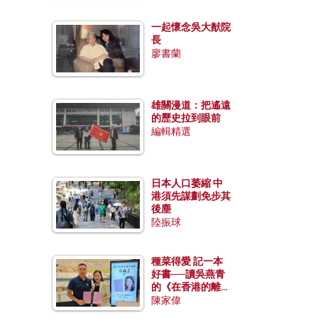
一起懷念吳大猷院
長
廖書蘭
雄關漫道：把遙遠
的歷史拉到眼前
編輯精選
日本人口萎縮 中
港須先謀劃免步其
後塵
陸振球
種菜得愛 記一本
好書──讀吳燕青
的《在香港的離島
種菜》
陳家偉