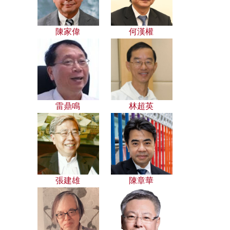
陳家偉
何漢權
雷鼎鳴
林超英
張建雄
陳章華