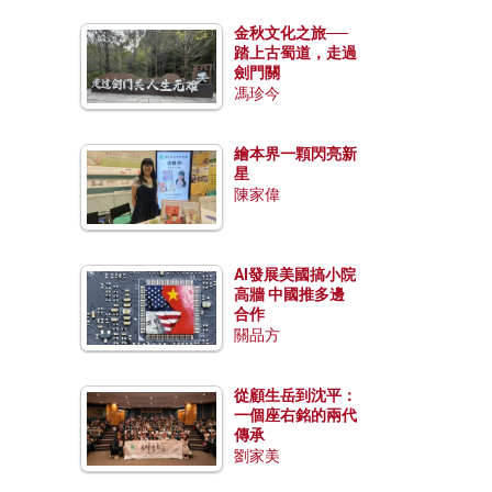
金秋文化之旅──
踏上古蜀道，走過
劍門關
馮珍今
繪本界一顆閃亮新
星
陳家偉
AI發展美國搞小院
高牆 中國推多邊
合作
關品方
從顧生岳到沈平：
一個座右銘的兩代
傳承
劉家美