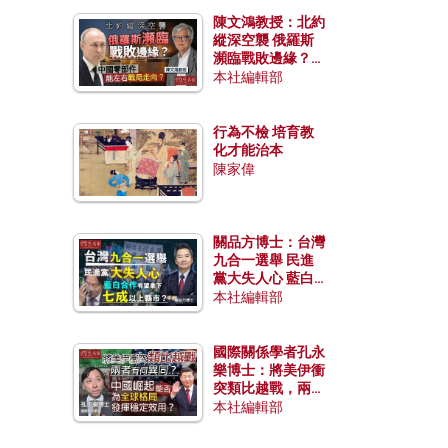
陳文鴻教授：北約
縱深空襲 俄羅斯
瀕臨戰敗邊緣？中
國零部件能左右戰
本社編輯部
局走向？
行為不檢 培育教
化才能治本
陳家偉
關品方博士：台灣
九合一選舉 民進
黨大失人心 藍白
合作有望拿下七成
本社編輯部
以上縣市？
國際關係學者孔永
樂博士：將美伊衝
突類比越戰，兩者
有何異同？中國崛
本社編輯部
起能否為全球格局
發揮穩定效用？