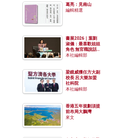
葛亮：見南山
編輯精選
書展2026｜葉劉
淑儀：最喜歡姐姐
角色 無官職說話
包袱少
本社編輯部
梁鏡威獲任方大副
校長 呂大樂加盟
社科院
本社編輯部
香港五年規劃須提
前布局大鵬灣
來文