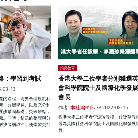
灼見教育
攻略：學習到考試
香港大學二位學者分別獲選
會科學院院士及國際化學發
5-03-13
會長
進的過程，需要合理規劃和
習、分層學習、以及充分利
作者:
本社編輯部
2022-03-15
逐步鞏固基礎，突破難點，
香港大學二位學者李湄珍教授、任詠華教
識。同時，錯題的整理與分
選為英國社會科學院院士及國際化學發展
解決薄弱環節，使學習更加
長。