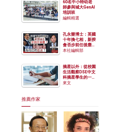
60名中小特幼老
師參與城大GenAI
培訓班
編輯精選
孔永樂博士：英國
十年換七相，新揆
會否步前任後塵？
脫歐後英國經濟為
本社編輯部
何仍然低迷？
摘星以外：從校園
生活觀察DSE中文
科摘星學生的一點
特質
來文
推薦作家