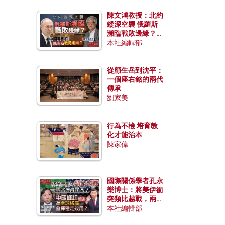
陳文鴻教授：北約
縱深空襲 俄羅斯
瀕臨戰敗邊緣？中
國零部件能左右戰
本社編輯部
局走向？
從顧生岳到沈平：
一個座右銘的兩代
傳承
劉家美
行為不檢 培育教
化才能治本
陳家偉
國際關係學者孔永
樂博士：將美伊衝
突類比越戰，兩者
有何異同？中國崛
本社編輯部
起能否為全球格局