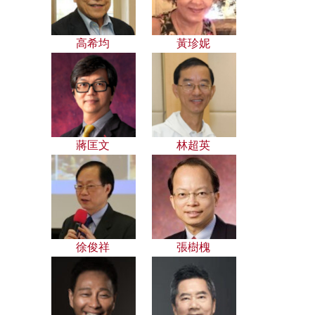
高希均
黃珍妮
蔣匡文
林超英
徐俊祥
張樹槐