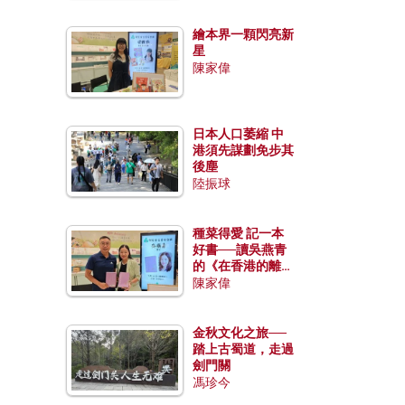
繪本界一顆閃亮新
星
陳家偉
日本人口萎縮 中
港須先謀劃免步其
後塵
陸振球
種菜得愛 記一本
好書──讀吳燕青
的《在香港的離島
種菜》
陳家偉
金秋文化之旅──
踏上古蜀道，走過
劍門關
馮珍今