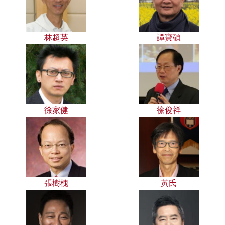
林超英
譚寶碩
徐家健
徐俊祥
張樹槐
黃氏