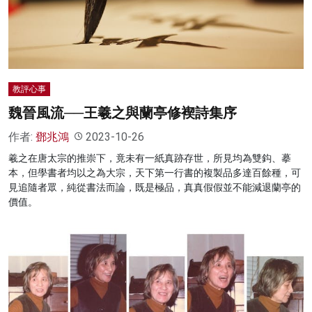
名家榜
灼見活動
關於我們
教評心事
魏晉風流──王羲之與蘭亭修褉詩集序
作者:
鄧兆鴻
2023-10-26
羲之在唐太宗的推崇下，竟未有一紙真跡存世，所見均為雙鈎、摹
本，但學書者均以之為大宗，天下第一行書的複製品多達百餘種，可
見追隨者眾，純從書法而論，既是極品，真真假假並不能減退蘭亭的
價值。