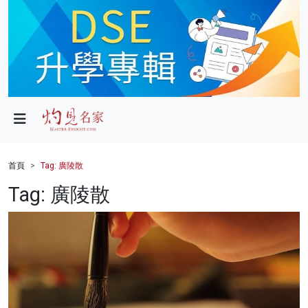
政局
教育
文化
財經
首頁
Tag: 廣陵散
生活
Tag: 廣陵散
健康
商業
科技
影片