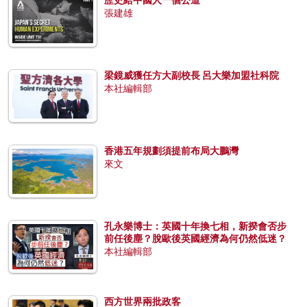
張建雄
梁鏡威獲任方大副校長 呂大樂加盟社科院
本社編輯部
香港五年規劃須提前布局大鵬灣
來文
孔永樂博士：英國十年換七相，新揆會否步
前任後塵？脫歐後英國經濟為何仍然低迷？
本社編輯部
西方世界兩批政客