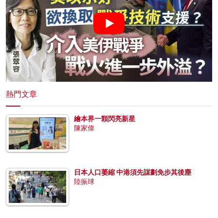
熱門文章
繪本界一顆閃亮新星
陳家偉
日本人口萎縮 中港須先謀劃免步其後塵
陸振球