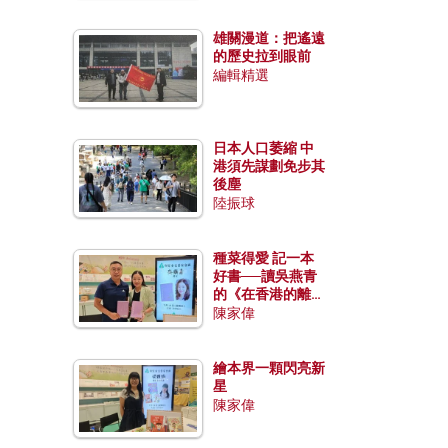
雄關漫道：把遙遠
的歷史拉到眼前
編輯精選
日本人口萎縮 中
港須先謀劃免步其
後塵
陸振球
種菜得愛 記一本
好書──讀吳燕青
的《在香港的離島
種菜》
陳家偉
繪本界一顆閃亮新
星
陳家偉