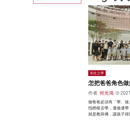
初生之學
怎把爸爸角色做
作者:
何光鴻
202
做爸爸必須有「學、做
找榜樣去學，邊做邊學
就是教與傳，讓孩子得