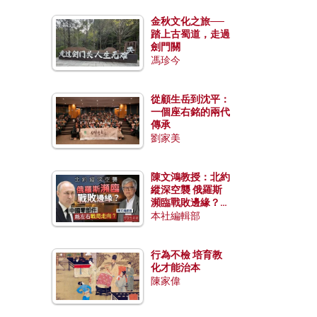
金秋文化之旅──
踏上古蜀道，走過
劍門關
馮珍今
從顧生岳到沈平：
一個座右銘的兩代
傳承
劉家美
陳文鴻教授：北約
縱深空襲 俄羅斯
瀕臨戰敗邊緣？中
國零部件能左右戰
本社編輯部
局走向？
行為不檢 培育教
化才能治本
陳家偉