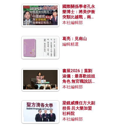
國際關係學者孔永
樂博士：將美伊衝
突類比越戰，兩者
有何異同？中國崛
本社編輯部
起能否為全球格局
發揮穩定效用？
葛亮：見南山
編輯精選
書展2026｜葉劉
淑儀：最喜歡姐姐
角色 無官職說話
包袱少
本社編輯部
梁鏡威獲任方大副
校長 呂大樂加盟
社科院
本社編輯部