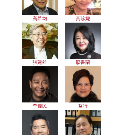
高希均
黃珍妮
張建雄
廖書蘭
李偉民
益行