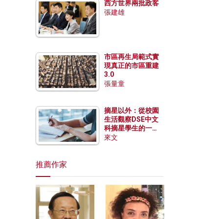
西方世界兩批政客
張建雄
市區再生局範式實
現真正的市區重建
3.0
張量童
摘星以外：從校園
生活觀察DSE中文
科摘星學生的一點
特質
來文
推薦作家