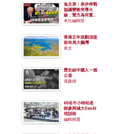
兔主席：美伊停戰
協議變衝突導火
線，雙方為何重啟
戰爭？伊朗一早洞
本社編輯部
悉特朗普虛張聲
勢？
香港五年規劃須提
前布局大鵬灣
來文
歷史給中國人一個
公道
張建雄
60名中小特幼老
師參與城大GenAI
培訓班
編輯精選