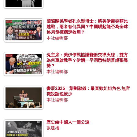
國際關係學者孔永樂博士：將美伊衝突類比
越戰，兩者有何異同？中國崛起能否為全球
格局發揮穩定效用？
本社編輯部
兔主席：美伊停戰協議變衝突導火線，雙方
為何重啟戰爭？伊朗一早洞悉特朗普虛張聲
勢？
本社編輯部
書展2026｜葉劉淑儀：最喜歡姐姐角色 無官
職說話包袱少
本社編輯部
歷史給中國人一個公道
張建雄