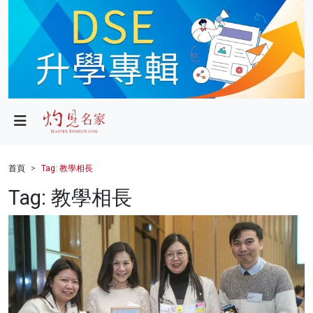
政局
教育
文化
財經
首頁
Tag: 教學相長
生活
Tag: 教學相長
健康
商業
科技
影片