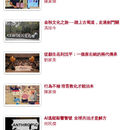
陳家偉
金秋文化之旅──踏上古蜀道，走過劍門關
馮珍今
從顧生岳到沈平：一個座右銘的兩代傳承
劉家美
行為不檢 培育教化才能治本
陳家偉
AI逃獄敲響警號 全球共治才是解方
何民傑