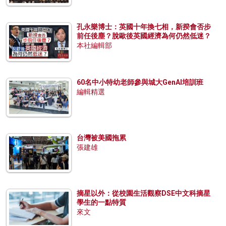
孔永樂博士：英國十年換七相，新揆會否步
前任後塵？脫歐後英國經濟為何仍然低迷？
本社編輯部
60名中小特幼老師參與城大GenAI培訓班
編輯精選
台灣被美國拖累
張建雄
摘星以外：從校園生活觀察DSE中文科摘星
學生的一點特質
來文