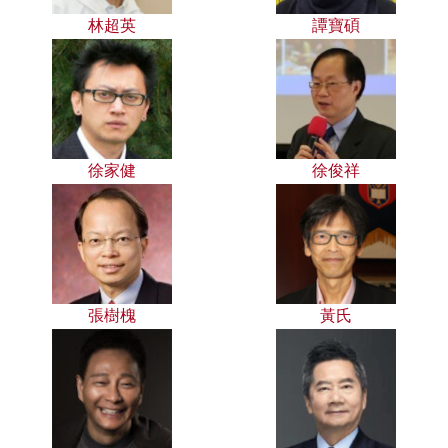
林超英
譚寶碩
徐家健
徐俊祥
張樹槐
黃氏