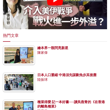
熱門文章
繪本界一顆閃亮新星
陳家偉
日本人口萎縮 中港須先謀劃免步其後塵
陸振球
種菜得愛 記一本好書──讀吳燕青的《在香港
的離島種菜》