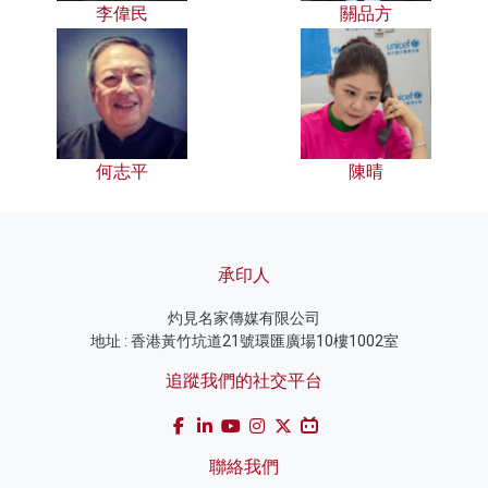
李偉民
關品方
何志平
陳晴
承印人
灼見名家傳媒有限公司
地址 : 香港黃竹坑道21號環匯廣場10樓1002室
追蹤我們的社交平台
聯絡我們