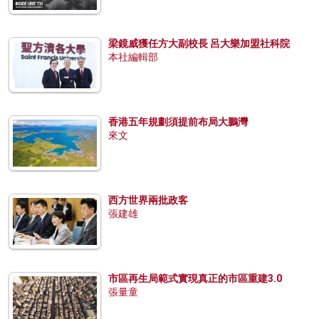
梁鏡威獲任方大副校長 呂大樂加盟社科院
本社編輯部
香港五年規劃須提前布局大鵬灣
來文
西方世界兩批政客
張建雄
市區再生局範式實現真正的市區重建3.0
張量童