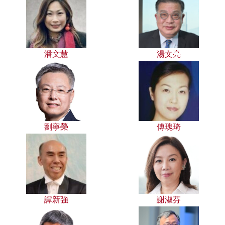
潘文慧
湯文亮
劉寧榮
傅瑰琦
譚新強
謝淑芬