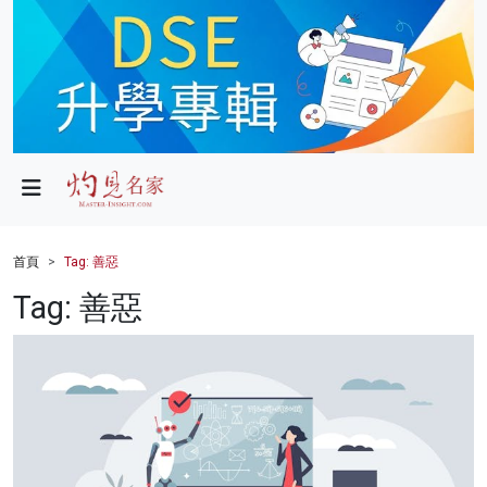
政局
教育
文化
財經
首頁
Tag: 善惡
生活
Tag: 善惡
健康
商業
科技
影片