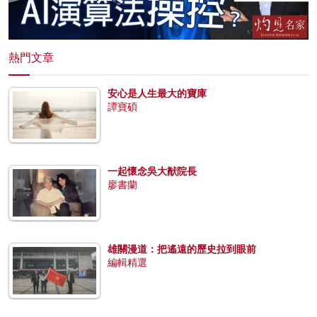
熱門文章
安心是人生最大的寶庫
譚寶碩
一起懷念吳大猷院長
廖書蘭
雄關漫道：把遙遠的歷史拉到眼前
編輯精選