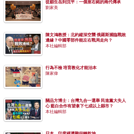
從顧生岳到沈平：一個座右銘的兩代傳承
劉家美
陳文鴻教授：北約縱深空襲 俄羅斯瀕臨戰敗
邊緣？中國零部件能左右戰局走向？
本社編輯部
行為不檢 培育教化才能治本
陳家偉
關品方博士：台灣九合一選舉 民進黨大失人
心 藍白合作有望拿下七成以上縣市？
本社編輯部
日本、印度經濟難扭轉乾坤