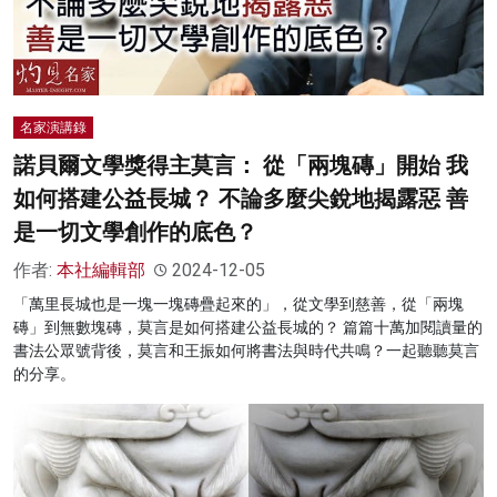
名家演講錄
諾貝爾文學獎得主莫言： 從「兩塊磚」開始 我
如何搭建公益長城？ 不論多麼尖銳地揭露惡 善
是一切文學創作的底色？
作者:
本社編輯部
2024-12-05
「萬里長城也是一塊一塊磚疊起來的」，從文學到慈善，從「兩塊
磚」到無數塊磚，莫言是如何搭建公益長城的？ 篇篇十萬加閱讀量的
書法公眾號背後，莫言和王振如何將書法與時代共鳴？一起聽聽莫言
的分享。