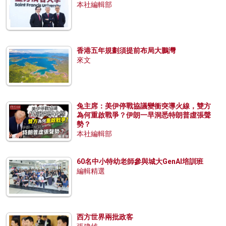
本社編輯部
香港五年規劃須提前布局大鵬灣
來文
兔主席：美伊停戰協議變衝突導火線，雙方
為何重啟戰爭？伊朗一早洞悉特朗普虛張聲
勢？
本社編輯部
60名中小特幼老師參與城大GenAI培訓班
編輯精選
西方世界兩批政客