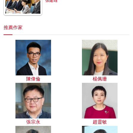
張建雄
推薦作家
陳偉倫
楊佩珊
張宗永
趙靈敏