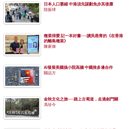
日本人口萎縮 中港須先謀劃免步其後塵
陸振球
種菜得愛 記一本好書──讀吳燕青的《在香港
的離島種菜》
陳家偉
AI發展美國搞小院高牆 中國推多邊合作
關品方
金秋文化之旅──踏上古蜀道，走過劍門關
馮珍今