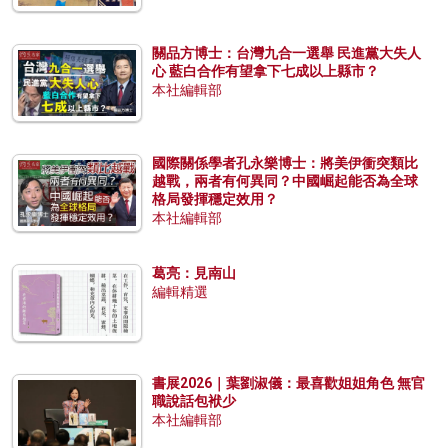
關品方博士：台灣九合一選舉 民進黨大失人
心 藍白合作有望拿下七成以上縣市？
本社編輯部
國際關係學者孔永樂博士：將美伊衝突類比
越戰，兩者有何異同？中國崛起能否為全球
格局發揮穩定效用？
本社編輯部
葛亮：見南山
編輯精選
書展2026｜葉劉淑儀：最喜歡姐姐角色 無官
職說話包袱少
本社編輯部