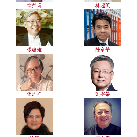
雷鼎鳴
林超英
張建雄
陳章華
張灼祥
劉寧榮