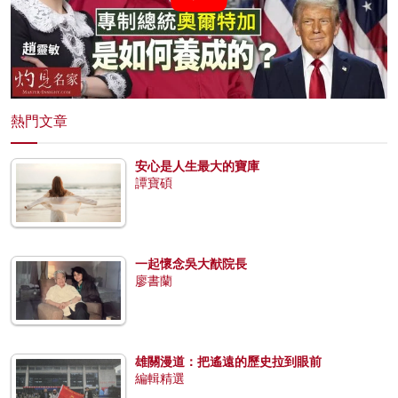
熱門文章
安心是人生最大的寶庫
譚寶碩
一起懷念吳大猷院長
廖書蘭
雄關漫道：把遙遠的歷史拉到眼前
編輯精選