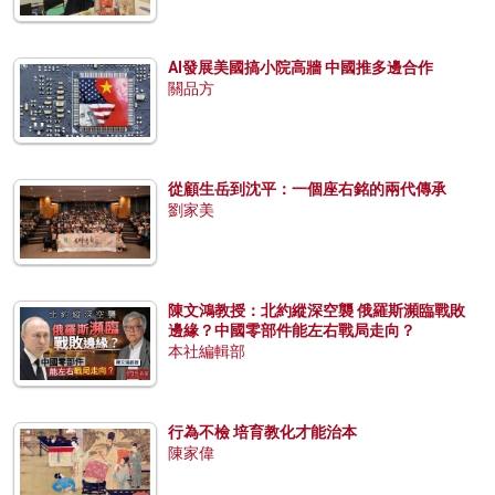
AI發展美國搞小院高牆 中國推多邊合作
關品方
從顧生岳到沈平：一個座右銘的兩代傳承
劉家美
陳文鴻教授：北約縱深空襲 俄羅斯瀕臨戰敗
邊緣？中國零部件能左右戰局走向？
本社編輯部
行為不檢 培育教化才能治本
陳家偉