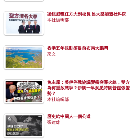
梁鏡威獲任方大副校長 呂大樂加盟社科院
本社編輯部
香港五年規劃須提前布局大鵬灣
來文
兔主席：美伊停戰協議變衝突導火線，雙方
為何重啟戰爭？伊朗一早洞悉特朗普虛張聲
勢？
本社編輯部
歷史給中國人一個公道
張建雄