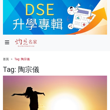
政局
教育
文化
財經
首頁
Tag: 陶宗儀
生活
Tag: 陶宗儀
健康
商業
科技
影片