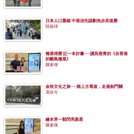
日本人口萎縮 中港須先謀劃免步其後塵
陸振球
種菜得愛 記一本好書──讀吳燕青的《在香港
的離島種菜》
陳家偉
金秋文化之旅──踏上古蜀道，走過劍門關
馮珍今
繪本界一顆閃亮新星
陳家偉