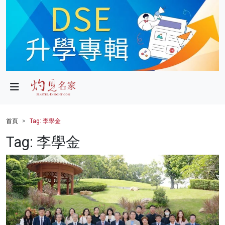
政局
教育
文化
財經
首頁
Tag: 李學金
生活
Tag: 李學金
健康
商業
科技
影片