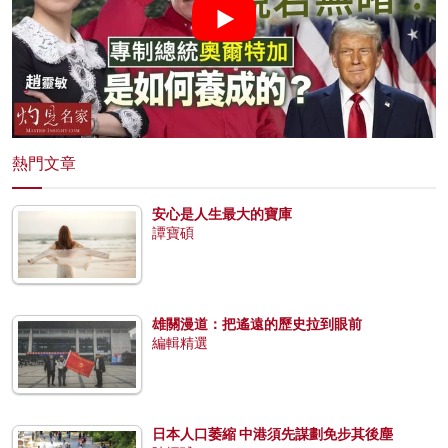
熱門文章
安心是人生最大的寶庫
譚寶碩
雄關漫道：把遙遠的歷史拉到眼前
編輯精選
日本人口萎縮 中港須先謀劃免步其後塵