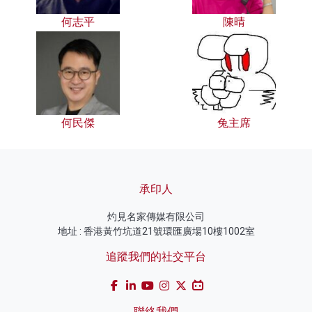
何志平
陳晴
何民傑
兔主席
承印人
灼見名家傳媒有限公司
地址 : 香港黃竹坑道21號環匯廣場10樓1002室
追蹤我們的社交平台
聯絡我們