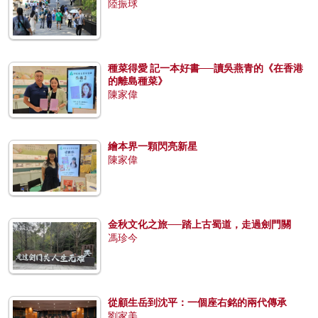
陸振球
種菜得愛 記一本好書──讀吳燕青的《在香港
的離島種菜》
陳家偉
繪本界一顆閃亮新星
陳家偉
金秋文化之旅──踏上古蜀道，走過劍門關
馮珍今
從顧生岳到沈平：一個座右銘的兩代傳承
劉家美