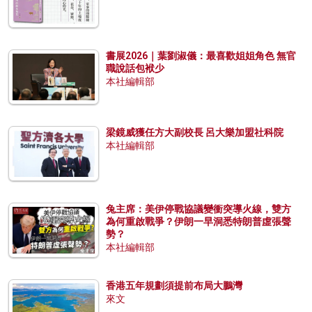
書展2026｜葉劉淑儀：最喜歡姐姐角色 無官
職說話包袱少
本社編輯部
梁鏡威獲任方大副校長 呂大樂加盟社科院
本社編輯部
兔主席：美伊停戰協議變衝突導火線，雙方
為何重啟戰爭？伊朗一早洞悉特朗普虛張聲
勢？
本社編輯部
香港五年規劃須提前布局大鵬灣
來文