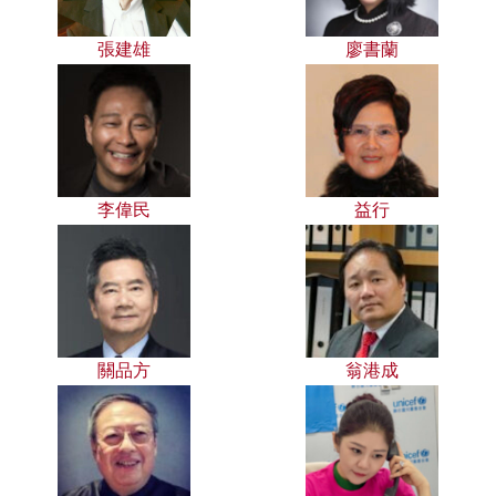
張建雄
廖書蘭
李偉民
益行
關品方
翁港成