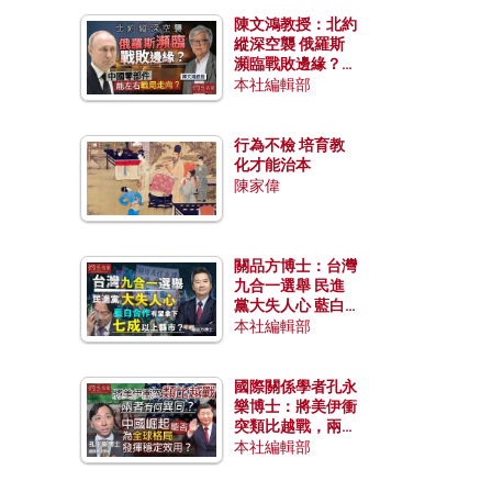
陳文鴻教授：北約
縱深空襲 俄羅斯
瀕臨戰敗邊緣？中
國零部件能左右戰
本社編輯部
局走向？
行為不檢 培育教
化才能治本
陳家偉
關品方博士：台灣
九合一選舉 民進
黨大失人心 藍白
合作有望拿下七成
本社編輯部
以上縣市？
國際關係學者孔永
樂博士：將美伊衝
突類比越戰，兩者
有何異同？中國崛
本社編輯部
起能否為全球格局
發揮穩定效用？