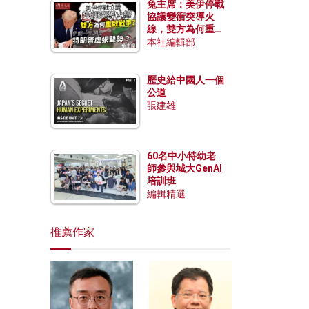
兔主席：美伊停戰
協議變衝突導火
線，雙方為何重啟
戰爭？伊朗一早洞
本社編輯部
悉特朗普虛張聲
勢？
歷史給中國人一個
公道
張建雄
60名中小特幼老
師參與城大GenAI
培訓班
編輯精選
推薦作家