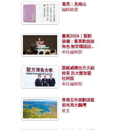
葛亮：見南山
編輯精選
書展2026｜葉劉
淑儀：最喜歡姐姐
角色 無官職說話
包袱少
本社編輯部
梁鏡威獲任方大副
校長 呂大樂加盟
社科院
本社編輯部
香港五年規劃須提
前布局大鵬灣
來文