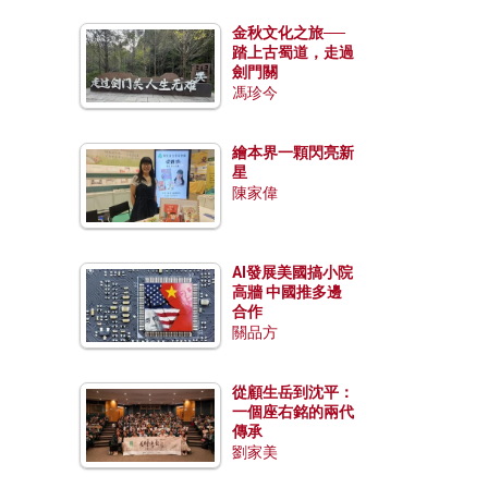
金秋文化之旅──
踏上古蜀道，走過
劍門關
馮珍今
繪本界一顆閃亮新
星
陳家偉
AI發展美國搞小院
高牆 中國推多邊
合作
關品方
從顧生岳到沈平：
一個座右銘的兩代
傳承
劉家美