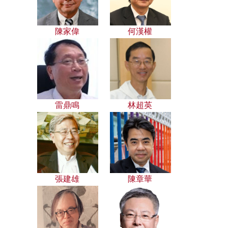
陳家偉
何漢權
雷鼎鳴
林超英
張建雄
陳章華