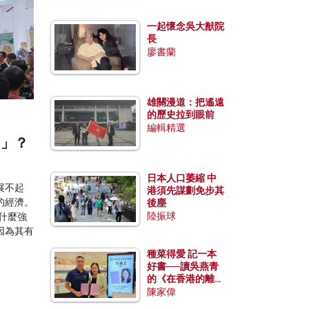
一起懷念吳大猷院
長
廖書蘭
雄關漫道：把遙遠
的歷史拉到眼前
編輯精選
國」？
日本人口萎縮 中
展不起
港須先謀劃免步其
的經濟。
後塵
陸振球
什麼強
因為其有
種菜得愛 記一本
好書──讀吳燕青
的《在香港的離島
種菜》
陳家偉