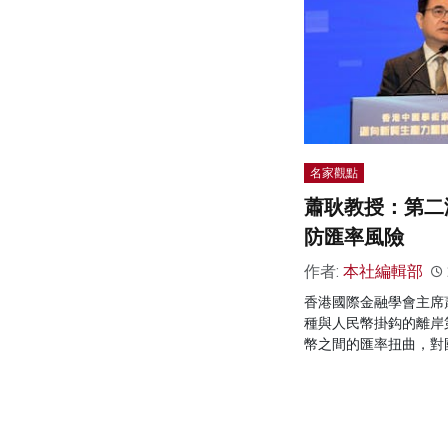
名家觀點
蕭耿教授：第二
防匯率風險
作者:
本社編輯部
香港國際金融學會主席
種與人民幣掛鈎的離岸
幣之間的匯率扭曲，對