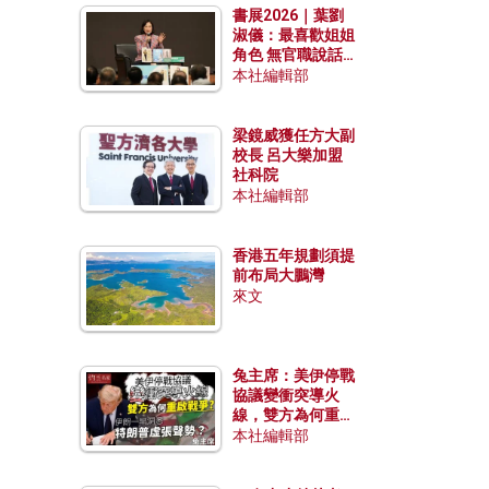
書展2026｜葉劉
淑儀：最喜歡姐姐
角色 無官職說話
包袱少
本社編輯部
梁鏡威獲任方大副
校長 呂大樂加盟
社科院
本社編輯部
香港五年規劃須提
前布局大鵬灣
來文
兔主席：美伊停戰
協議變衝突導火
線，雙方為何重啟
戰爭？伊朗一早洞
本社編輯部
悉特朗普虛張聲
勢？