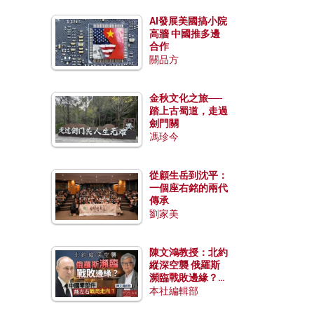
AI發展美國搞小院
高牆 中國推多邊
合作
關品方
金秋文化之旅──
踏上古蜀道，走過
劍門關
馮珍今
從顧生岳到沈平：
一個座右銘的兩代
傳承
劉家美
陳文鴻教授：北約
縱深空襲 俄羅斯
瀕臨戰敗邊緣？中
國零部件能左右戰
本社編輯部
局走向？