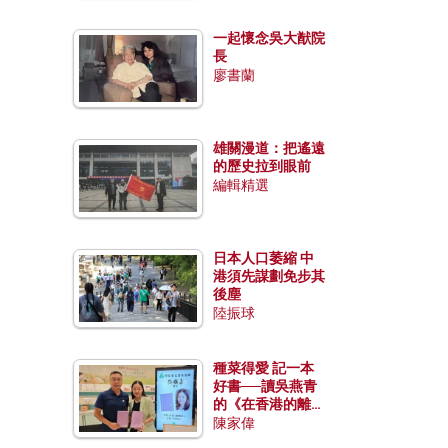
一起懷念吳大猷院
長
廖書蘭
雄關漫道：把遙遠
的歷史拉到眼前
編輯精選
日本人口萎縮 中
港須先謀劃免步其
後塵
陸振球
種菜得愛 記一本
好書──讀吳燕青
的《在香港的離島
種菜》
陳家偉