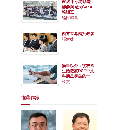
60名中小特幼老
師參與城大GenAI
培訓班
編輯精選
西方世界兩批政客
張建雄
摘星以外：從校園
生活觀察DSE中文
科摘星學生的一點
特質
來文
推薦作家