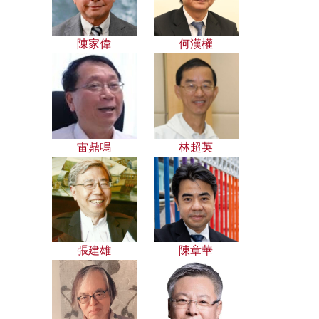
陳家偉
何漢權
雷鼎鳴
林超英
張建雄
陳章華