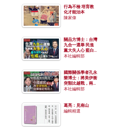
行為不檢 培育教
化才能治本
陳家偉
關品方博士：台灣
九合一選舉 民進
黨大失人心 藍白
合作有望拿下七成
本社編輯部
以上縣市？
國際關係學者孔永
樂博士：將美伊衝
突類比越戰，兩者
有何異同？中國崛
本社編輯部
起能否為全球格局
發揮穩定效用？
葛亮：見南山
編輯精選