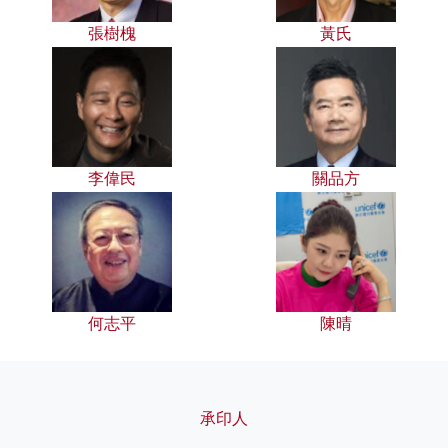
張樹槐
黃氏
李偉民
關品方
何志平
陳晴
承印人