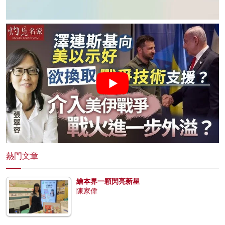
熱門文章
繪本界一顆閃亮新星
陳家偉