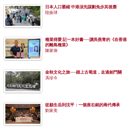
日本人口萎縮 中港須先謀劃免步其後塵
陸振球
種菜得愛 記一本好書──讀吳燕青的《在香港
的離島種菜》
陳家偉
金秋文化之旅──踏上古蜀道，走過劍門關
馮珍今
從顧生岳到沈平：一個座右銘的兩代傳承
劉家美