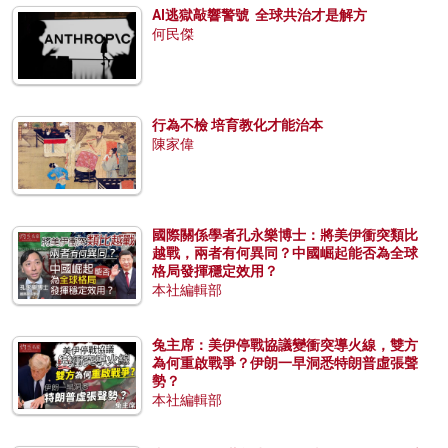
AI逃獄敲響警號 全球共治才是解方
何民傑
行為不檢 培育教化才能治本
陳家偉
國際關係學者孔永樂博士：將美伊衝突類比
越戰，兩者有何異同？中國崛起能否為全球
格局發揮穩定效用？
本社編輯部
兔主席：美伊停戰協議變衝突導火線，雙方
為何重啟戰爭？伊朗一早洞悉特朗普虛張聲
勢？
本社編輯部