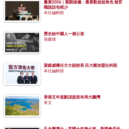
書展2026｜葉劉淑儀：最喜歡姐姐角色 無官
職說話包袱少
本社編輯部
歷史給中國人一個公道
張建雄
梁鏡威獲任方大副校長 呂大樂加盟社科院
本社編輯部
香港五年規劃須提前布局大鵬灣
來文
孔永樂博士：英國十年換七相，新揆會否步