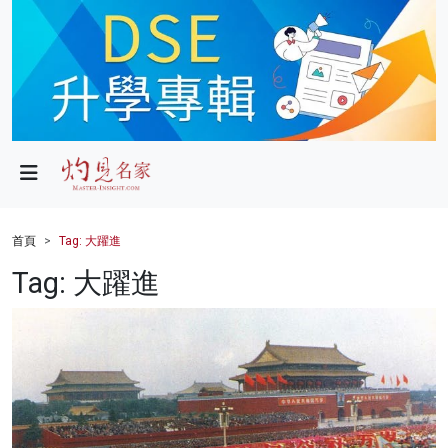
政局
教育
文化
財經
首頁
Tag: 大躍進
生活
Tag: 大躍進
健康
商業
科技
影片