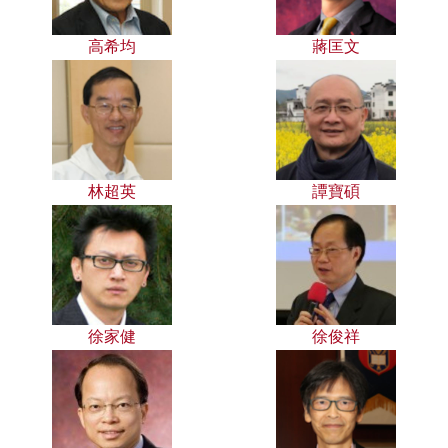
高希均
蔣匡文
林超英
譚寶碩
徐家健
徐俊祥