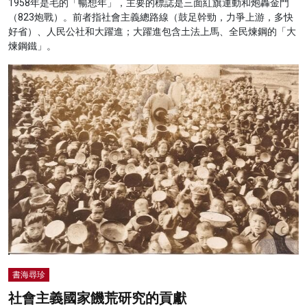
1958年是毛的「暢想年」，主要的標誌是三面紅旗運動和炮轟金門
（823炮戰）。前者指社會主義總路線（鼓足幹勁，力爭上游，多快
好省）、人民公社和大躍進；大躍進包含土法上馬、全民煉鋼的「大
煉鋼鐵」。
書海尋珍
社會主義國家饑荒研究的貢獻