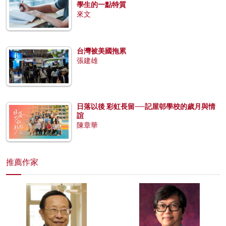
學生的一點特質
來文
台灣被美國拖累
張建雄
日落以後 彩虹長留──記屋邨學校的歲月與情
誼
陳章華
推薦作家