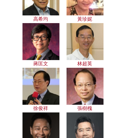
高希均
黃珍妮
蔣匡文
林超英
徐俊祥
張樹槐