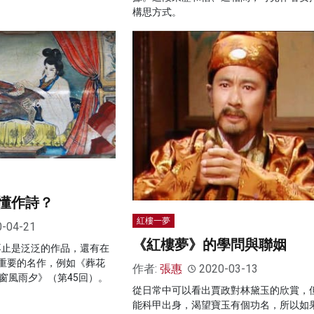
構思方式。
懂作詩？
紅樓一夢
0-04-21
《紅樓夢》的學問與聯姻
不止是泛泛的作品，還有在
重要的名作，例如《葬花
作者:
張惠
2020-03-13
窗風雨夕》（第45回）。
從日常中可以看出賈政對林黛玉的欣賞，
能科甲出身，渴望寶玉有個功名，所以如