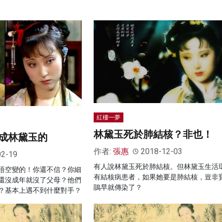
紅樓一夢
林黛玉死於肺結核？非也！
成林黛玉的
作者:
張惠
2018-12-03
02-19
有人說林黛玉死於肺結核。但林黛玉生活
悟空變的！你還不信？你細
有結核病患者，如果她要是肺結核，豈非
還沒成年就沒了父母？他們
鵑早就傳染了？
？基本上遇不到什麼對手？