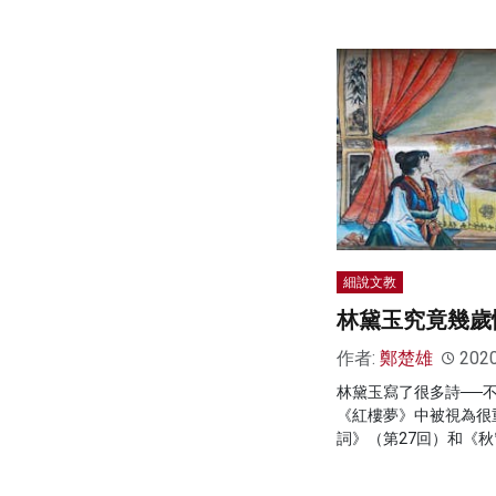
細說文教
林黛玉究竟幾歲
作者:
鄭楚雄
202
林黛玉寫了很多詩──
《紅樓夢》中被視為很
詞》（第27回）和《秋