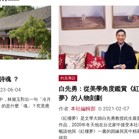
詩魂 ？
灼見專訪
白先勇：從美學角度鑑賞《
23-06-04
夢》的人物刻劃
中，林黛玉對出一句「冷月
」的是什麼「魂」？究竟應
作者:
本社編輯部
2021-02-07
《紅樓夢》是文學大師白先勇教授此生最
作品，2020年冬天他在台北家中接受本社
暢談他與《紅樓夢》一書的因緣與其中精
描寫。