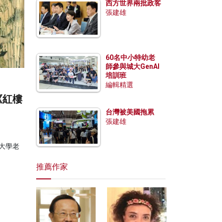
西方世界兩批政客
張建雄
60名中小特幼老
師參與城大GenAI
培訓班
編輯精選
《紅樓
台灣被美國拖累
張建雄
大學老
推薦作家