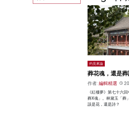
灼見來論
葬花魂，還是葬
作者:
編輯精選
20
《紅樓夢》第七十六回
葬X魂」。林黛玉「葬
該是花，還是詩？