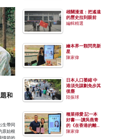
雄關漫道：把遙遠
的歷史拉到眼前
編輯精選
繪本界一顆閃亮新
星
陳家偉
日本人口萎縮 中
港須先謀劃免步其
後塵
主題和
陸振球
種菜得愛 記一本
好書──讀吳燕青
出生帶同
的《在香港的離島
種菜》
的原始根
陳家偉
排情節的