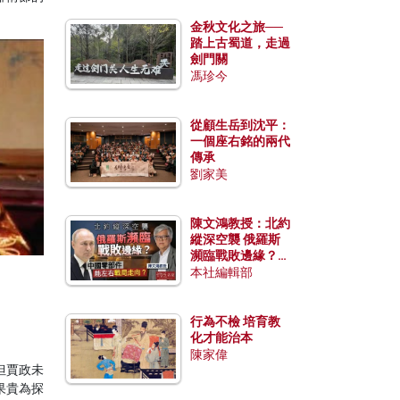
金秋文化之旅──
踏上古蜀道，走過
劍門關
馮珍今
從顧生岳到沈平：
一個座右銘的兩代
傳承
劉家美
陳文鴻教授：北約
縱深空襲 俄羅斯
瀕臨戰敗邊緣？中
國零部件能左右戰
本社編輯部
局走向？
行為不檢 培育教
化才能治本
陳家偉
但賈政未
果貴為探