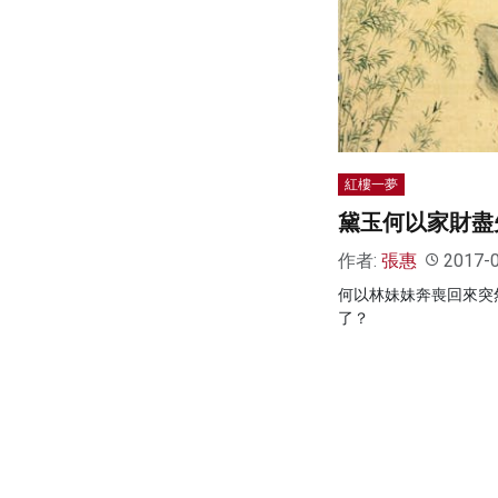
紅樓一夢
黛玉何以家財盡
作者:
張惠
2017-
何以林妹妹奔喪回來突
了？