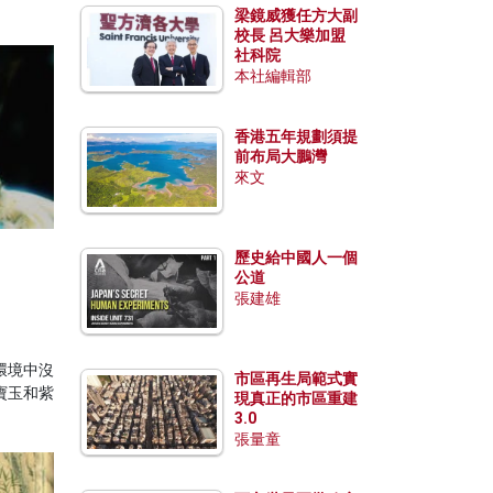
梁鏡威獲任方大副
校長 呂大樂加盟
社科院
本社編輯部
香港五年規劃須提
前布局大鵬灣
來文
歷史給中國人一個
公道
張建雄
環境中沒
市區再生局範式實
寶玉和紫
現真正的市區重建
3.0
張量童