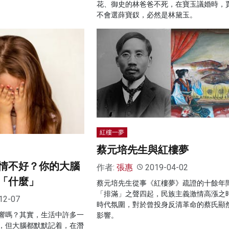
花、御史的林爸爸不死，在寶玉議婚時，
不會選薛寶釵，必然是林黛玉。
紅樓一夢
蔡元培先生與紅樓夢
情不好？你的大腦
作者:
張惠
2019-04-02
「什麼」
蔡元培先生從事《紅樓夢》疏證的十餘年
「排滿」之聲四起，民族主義激情高漲之
12-07
時代氛圍，對於曾投身反清革命的蔡氏顯
響嗎？其實，生活中許多一
影響。
，但大腦都默默記着，在潛