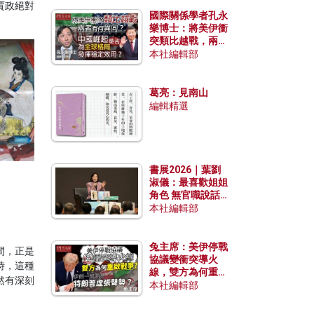
賈政絕對
國際關係學者孔永
樂博士：將美伊衝
突類比越戰，兩者
有何異同？中國崛
本社編輯部
起能否為全球格局
發揮穩定效用？
葛亮：見南山
編輯精選
書展2026｜葉劉
淑儀：最喜歡姐姐
角色 無官職說話
包袱少
本社編輯部
兔主席：美伊停戰
間，正是
協議變衝突導火
時，這種
線，雙方為何重啟
然有深刻
戰爭？伊朗一早洞
本社編輯部
悉特朗普虛張聲
勢？