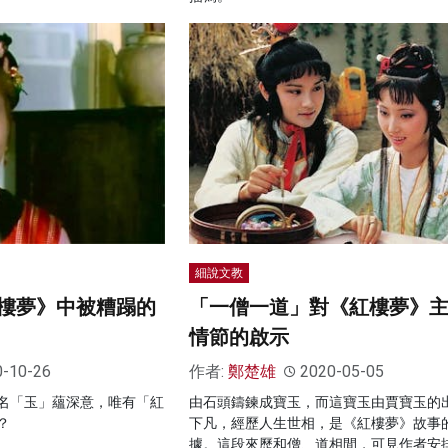
細說文教
樓夢》中被糟蹋的
「一僧一道」對《紅樓夢》
情節的啟示
0-10-26
作者:
鄭楚雄
2020-05-05
名「玉」蘊深意，唯有「紅
由石頭鑄鍊成寶玉，而這寶玉由賈寶玉的
？
下凡，經歷人生世相，是《紅樓夢》故事
據。這段來歷和僧、道相間，可見作者安