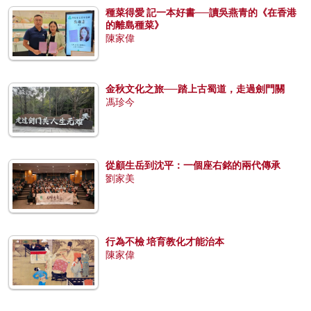
種菜得愛 記一本好書──讀吳燕青的《在香港
的離島種菜》
陳家偉
金秋文化之旅──踏上古蜀道，走過劍門關
馮珍今
從顧生岳到沈平：一個座右銘的兩代傳承
劉家美
行為不檢 培育教化才能治本
陳家偉