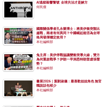
AI逃獄敲響警號 全球共治才是解方
何民傑
國際關係學者孔永樂博士：將美伊衝突類比
越戰，兩者有何異同？中國崛起能否為全球
格局發揮穩定效用？
本社編輯部
兔主席：美伊停戰協議變衝突導火線，雙方
為何重啟戰爭？伊朗一早洞悉特朗普虛張聲
勢？
本社編輯部
書展2026｜葉劉淑儀：最喜歡姐姐角色 無官
職說話包袱少
本社編輯部