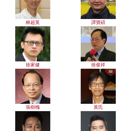
林超英
譚寶碩
徐家健
徐俊祥
張樹槐
黃氏