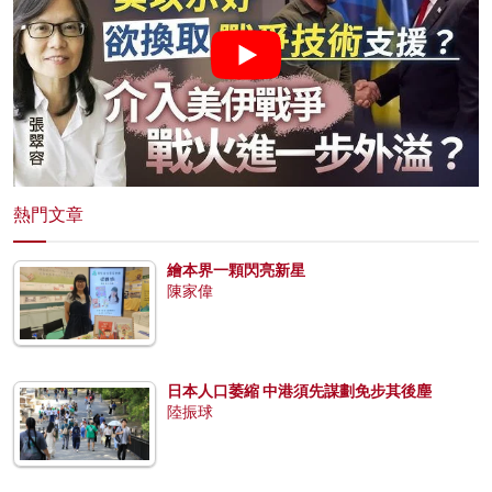
熱門文章
繪本界一顆閃亮新星
陳家偉
日本人口萎縮 中港須先謀劃免步其後塵
陸振球