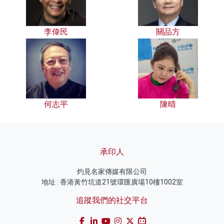
李偉民
關品方
何志平
陳晴
承印人
灼見名家傳媒有限公司
地址 : 香港黃竹坑道21號環匯廣場10樓1002室
追蹤我們的社交平台