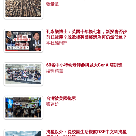
張量童
孔永樂博士：英國十年換七相，新揆會否步
前任後塵？脫歐後英國經濟為何仍然低迷？
本社編輯部
60名中小特幼老師參與城大GenAI培訓班
編輯精選
台灣被美國拖累
張建雄
摘星以外：從校園生活觀察DSE中文科摘星