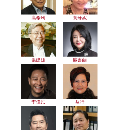
高希均
黃珍妮
張建雄
廖書蘭
李偉民
益行