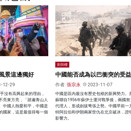
刺與樑
風景這邊獨好
中國能否成為以巴衝突的受
3-12-29
作者:
張宗永
2023-11-07
似乎沒有高興起來的理由，
中國是區內最沒有歷史包袱的新興勢力。
不亮東方亮，「踏遍青山人
蘇聯自1956年蘇伊士運河戰爭後，兩國努
。中國人熱愛和平，中國是
代理人，形成劍拔弩張之勢。中國早前一
的國家，這是最值得每一個
特阿拉伯和伊朗兩家世仇在北京破冰，證
。
影響力。