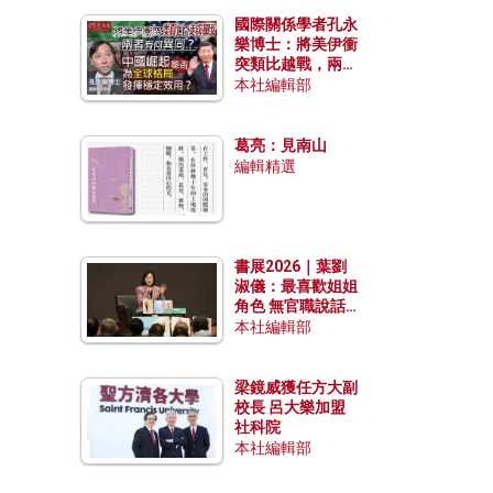
國際關係學者孔永
樂博士：將美伊衝
突類比越戰，兩者
有何異同？中國崛
本社編輯部
起能否為全球格局
發揮穩定效用？
葛亮：見南山
編輯精選
書展2026｜葉劉
淑儀：最喜歡姐姐
角色 無官職說話
包袱少
本社編輯部
梁鏡威獲任方大副
校長 呂大樂加盟
社科院
本社編輯部