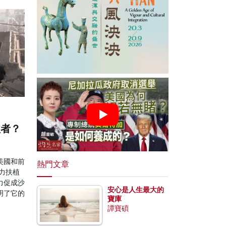
益者？
美國和前
熱門文章
力扶植
力促成沙
安心是人生最大的
明了它的
寶庫
譚寶碩