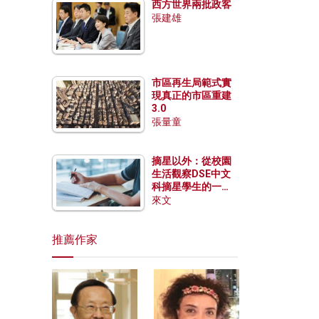
西方世界兩批政客
張建雄
市區再生局範式實
現真正的市區重建
3.0
張量童
摘星以外：從校園
生活觀察DSE中文
科摘星學生的一點
特質
來文
推薦作家