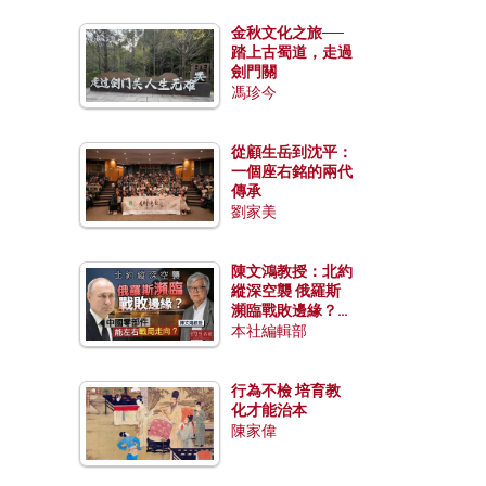
金秋文化之旅──
踏上古蜀道，走過
劍門關
馮珍今
從顧生岳到沈平：
一個座右銘的兩代
傳承
劉家美
陳文鴻教授：北約
縱深空襲 俄羅斯
瀕臨戰敗邊緣？中
國零部件能左右戰
本社編輯部
局走向？
行為不檢 培育教
化才能治本
陳家偉