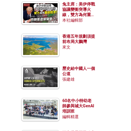
兔主席：美伊停戰
協議變衝突導火
線，雙方為何重啟
戰爭？伊朗一早洞
本社編輯部
悉特朗普虛張聲
勢？
香港五年規劃須提
前布局大鵬灣
來文
歷史給中國人一個
公道
張建雄
60名中小特幼老
師參與城大GenAI
培訓班
編輯精選