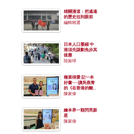
雄關漫道：把遙遠
的歷史拉到眼前
編輯精選
日本人口萎縮 中
港須先謀劃免步其
後塵
陸振球
種菜得愛 記一本
好書──讀吳燕青
的《在香港的離島
種菜》
陳家偉
繪本界一顆閃亮新
星
陳家偉