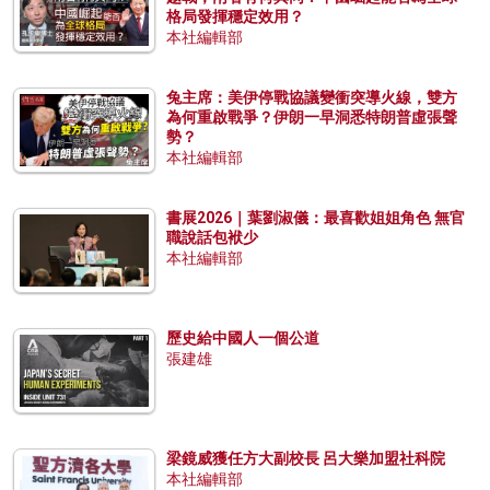
格局發揮穩定效用？
本社編輯部
兔主席：美伊停戰協議變衝突導火線，雙方
為何重啟戰爭？伊朗一早洞悉特朗普虛張聲
勢？
本社編輯部
書展2026｜葉劉淑儀：最喜歡姐姐角色 無官
職說話包袱少
本社編輯部
歷史給中國人一個公道
張建雄
梁鏡威獲任方大副校長 呂大樂加盟社科院
本社編輯部