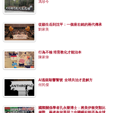
馮珍今
從顧生岳到沈平：一個座右銘的兩代傳承
劉家美
行為不檢 培育教化才能治本
陳家偉
AI逃獄敲響警號 全球共治才是解方
何民傑
國際關係學者孔永樂博士：將美伊衝突類比
越戰，兩者有何異同？中國崛起能否為全球