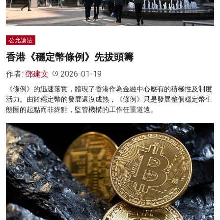
公允論法
香港《穩定幣條例》先拔頭籌
作者:
鄧建文
2026-01-19
《條例》的迅速落實，體現了香港作為金融中心應有的積極性及制度
活力。由於穩定幣的發展還沒成熟，《條例》只是發展整個穩定幣生
態圈的起點而非終點，監管機構的工作任重道遠。