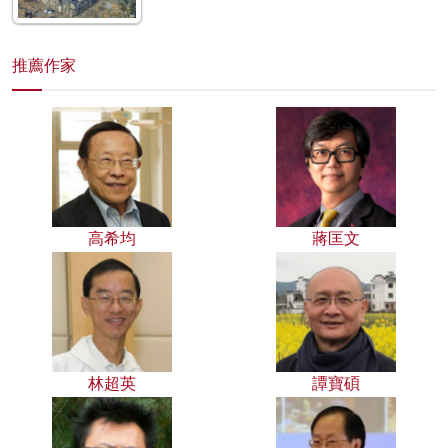
推薦作家
高希均
蔣匡文
林超英
譚寶碩