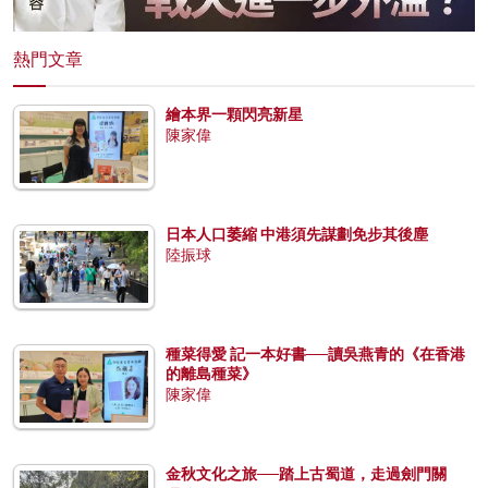
熱門文章
繪本界一顆閃亮新星
陳家偉
日本人口萎縮 中港須先謀劃免步其後塵
陸振球
種菜得愛 記一本好書──讀吳燕青的《在香港
的離島種菜》
陳家偉
金秋文化之旅──踏上古蜀道，走過劍門關