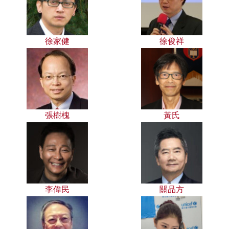
徐家健
徐俊祥
張樹槐
黃氏
李偉民
關品方