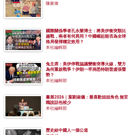
陳家偉
國際關係學者孔永樂博士：將美伊衝突類比
越戰，兩者有何異同？中國崛起能否為全球
格局發揮穩定效用？
本社編輯部
兔主席：美伊停戰協議變衝突導火線，雙方
為何重啟戰爭？伊朗一早洞悉特朗普虛張聲
勢？
本社編輯部
書展2026｜葉劉淑儀：最喜歡姐姐角色 無官
職說話包袱少
本社編輯部
歷史給中國人一個公道