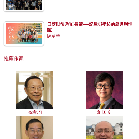
日落以後 彩虹長留──記屋邨學校的歲月與情
誼
陳章華
推薦作家
高希均
蔣匡文