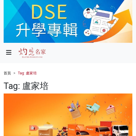
政局
教育
文化
財經
首頁
Tag: 盧家培
生活
Tag: 盧家培
健康
商業
科技
影片