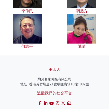
李偉民
關品方
何志平
陳晴
承印人
灼見名家傳媒有限公司
地址 : 香港黃竹坑道21號環匯廣場10樓1002室
追蹤我們的社交平台