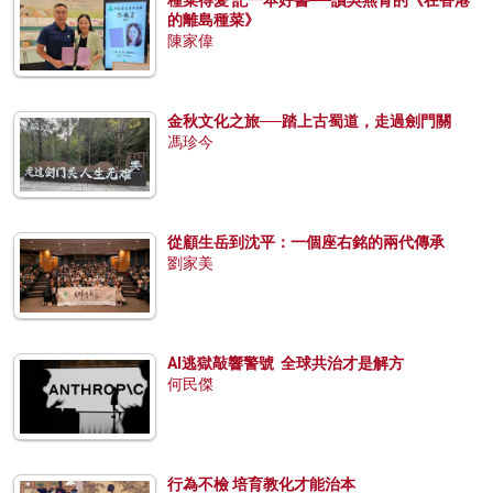
種菜得愛 記一本好書──讀吳燕青的《在香港
的離島種菜》
陳家偉
金秋文化之旅──踏上古蜀道，走過劍門關
馮珍今
從顧生岳到沈平：一個座右銘的兩代傳承
劉家美
AI逃獄敲響警號 全球共治才是解方
何民傑
行為不檢 培育教化才能治本