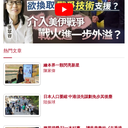
熱門文章
繪本界一顆閃亮新星
陳家偉
日本人口萎縮 中港須先謀劃免步其後塵
陸振球