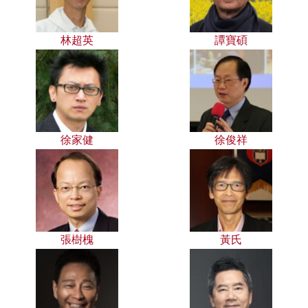
林超英
譚寶碩
徐家健
徐俊祥
張樹槐
黃氏