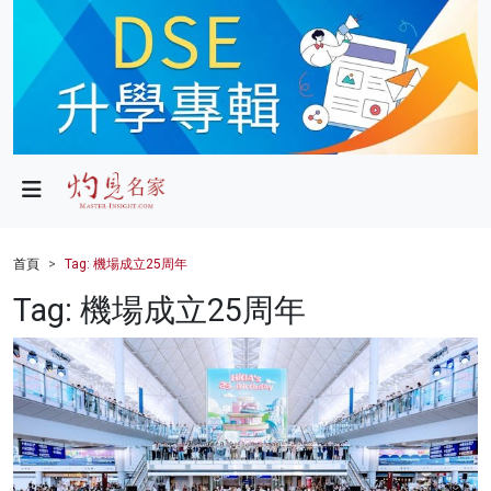
政局
教育
文化
財經
首頁
Tag: 機場成立25周年
生活
Tag: 機場成立25周年
健康
商業
科技
影片