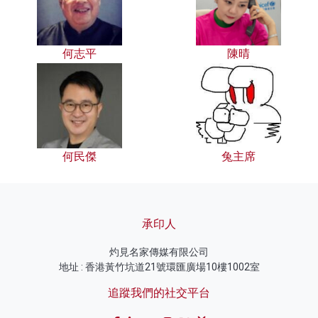
何志平
陳晴
何民傑
兔主席
承印人
灼見名家傳媒有限公司
地址 : 香港黃竹坑道21號環匯廣場10樓1002室
追蹤我們的社交平台