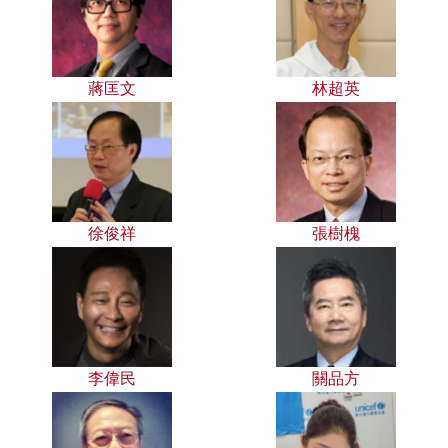
蔣匡文
林超英
徐俊祥
張樹槐
李偉民
關品方