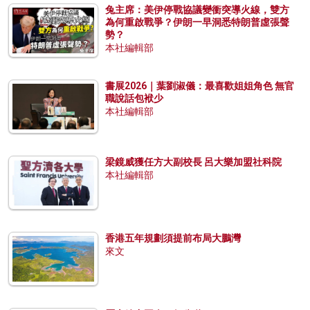
兔主席：美伊停戰協議變衝突導火線，雙方
為何重啟戰爭？伊朗一早洞悉特朗普虛張聲
勢？
本社編輯部
書展2026｜葉劉淑儀：最喜歡姐姐角色 無官
職說話包袱少
本社編輯部
梁鏡威獲任方大副校長 呂大樂加盟社科院
本社編輯部
香港五年規劃須提前布局大鵬灣
來文