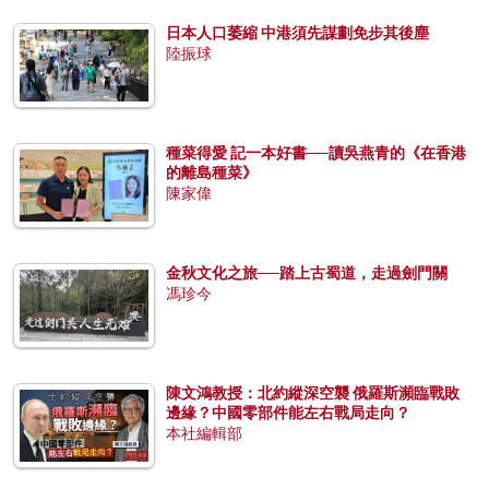
日本人口萎縮 中港須先謀劃免步其後塵
陸振球
種菜得愛 記一本好書──讀吳燕青的《在香港
的離島種菜》
陳家偉
金秋文化之旅──踏上古蜀道，走過劍門關
馮珍今
陳文鴻教授：北約縱深空襲 俄羅斯瀕臨戰敗
邊緣？中國零部件能左右戰局走向？
本社編輯部