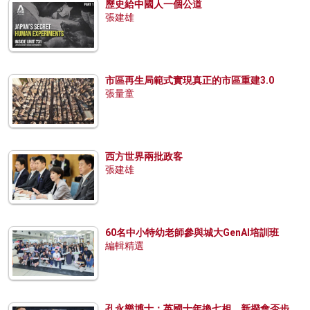
歷史給中國人一個公道
張建雄
市區再生局範式實現真正的市區重建3.0
張量童
西方世界兩批政客
張建雄
60名中小特幼老師參與城大GenAI培訓班
編輯精選
孔永樂博士：英國十年換七相，新揆會否步