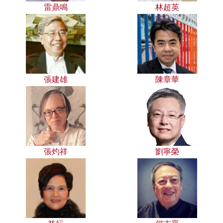
雷鼎鳴
林超英
張建雄
陳章華
張灼祥
劉寧榮