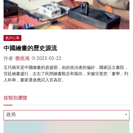
名家榜
灼見活動
關於我們
教評心事
中國繪畫的歷史源流
作者:
鄧兆鴻
2023-03-22
五代兩宋是中國繪畫的鼎盛期，由於統治者的偏好，國家設立畫院，
宮廷繪畫盛行，左右了民間繪畫觀念和風尚，宋徽宗更把「畫學」列
入科舉，畫家通過應試入宮為官。
按類別瀏覽
政局