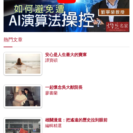
熱門文章
安心是人生最大的寶庫
譚寶碩
一起懷念吳大猷院長
廖書蘭
雄關漫道：把遙遠的歷史拉到眼前
編輯精選