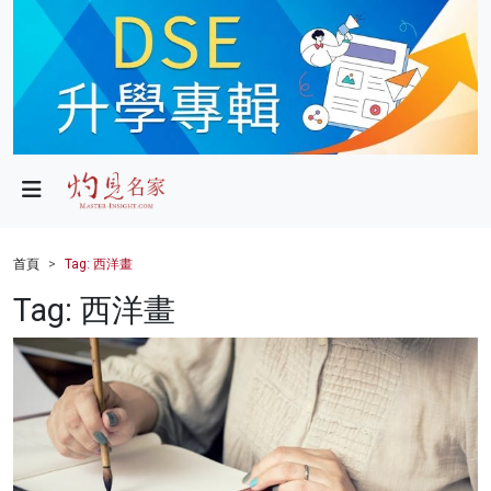
政局
教育
文化
財經
首頁
Tag: 西洋畫
生活
Tag: 西洋畫
健康
商業
科技
影片