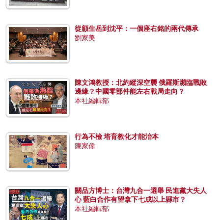
從顧生岳到沈平：一個座右銘的兩代傳承
劉家美
陳文鴻教授：北約縱深空襲 俄羅斯瀕臨戰敗
邊緣？中國零部件能左右戰局走向？
本社編輯部
行為不檢 培育教化才能治本
陳家偉
關品方博士：台灣九合一選舉 民進黨大失人
心 藍白合作有望拿下七成以上縣市？
本社編輯部