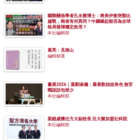
國際關係學者孔永樂博士：將美伊衝突類比
越戰，兩者有何異同？中國崛起能否為全球
格局發揮穩定效用？
本社編輯部
葛亮：見南山
編輯精選
書展2026｜葉劉淑儀：最喜歡姐姐角色 無官
職說話包袱少
本社編輯部
梁鏡威獲任方大副校長 呂大樂加盟社科院
本社編輯部