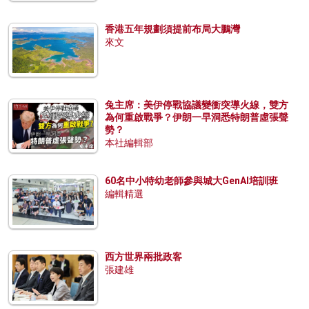
香港五年規劃須提前布局大鵬灣
來文
兔主席：美伊停戰協議變衝突導火線，雙方
為何重啟戰爭？伊朗一早洞悉特朗普虛張聲
勢？
本社編輯部
60名中小特幼老師參與城大GenAI培訓班
編輯精選
西方世界兩批政客
張建雄