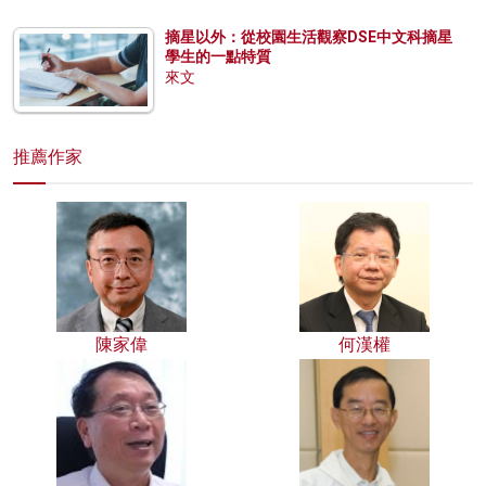
摘星以外：從校園生活觀察DSE中文科摘星
學生的一點特質
來文
推薦作家
陳家偉
何漢權