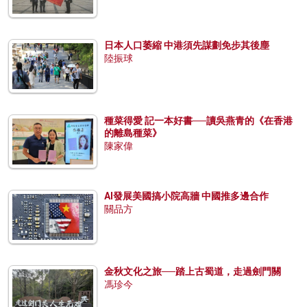
日本人口萎縮 中港須先謀劃免步其後塵
陸振球
種菜得愛 記一本好書──讀吳燕青的《在香港
的離島種菜》
陳家偉
AI發展美國搞小院高牆 中國推多邊合作
關品方
金秋文化之旅──踏上古蜀道，走過劍門關
馮珍今