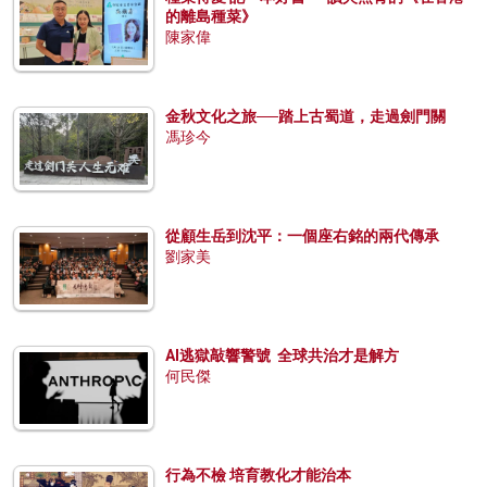
的離島種菜》
陳家偉
金秋文化之旅──踏上古蜀道，走過劍門關
馮珍今
從顧生岳到沈平：一個座右銘的兩代傳承
劉家美
AI逃獄敲響警號 全球共治才是解方
何民傑
行為不檢 培育教化才能治本