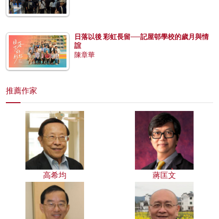
日落以後 彩虹長留──記屋邨學校的歲月與情
誼
陳章華
推薦作家
高希均
蔣匡文