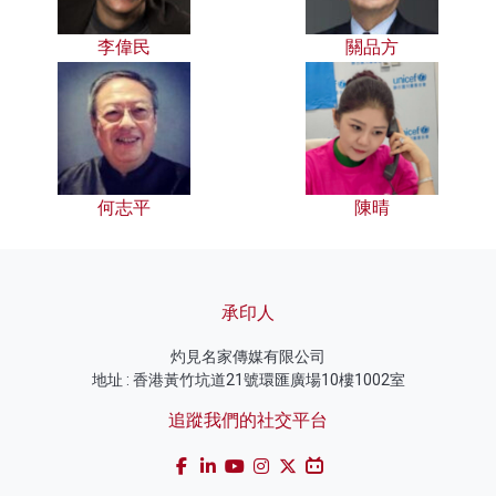
李偉民
關品方
何志平
陳晴
承印人
灼見名家傳媒有限公司
地址 : 香港黃竹坑道21號環匯廣場10樓1002室
追蹤我們的社交平台