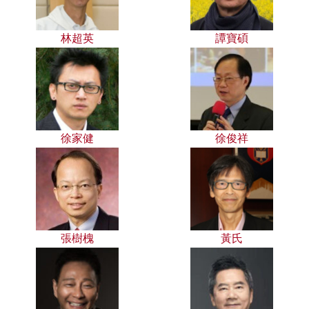
林超英
譚寶碩
徐家健
徐俊祥
張樹槐
黃氏