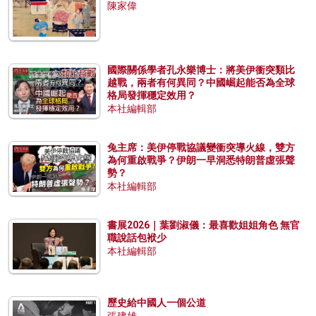
陳家偉
國際關係學者孔永樂博士：將美伊衝突類比
越戰，兩者有何異同？中國崛起能否為全球
格局發揮穩定效用？
本社編輯部
兔主席：美伊停戰協議變衝突導火線，雙方
為何重啟戰爭？伊朗一早洞悉特朗普虛張聲
勢？
本社編輯部
書展2026｜葉劉淑儀：最喜歡姐姐角色 無官
職說話包袱少
本社編輯部
歷史給中國人一個公道
張建雄