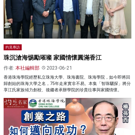
灼見專訪
珠沉滄海惕勵璀璨 家國情懷圓滿香江
作者:
本社編輯部
2023-06-21
香港珠海學院經歷私立珠海大學、珠海書院、珠海學院，如今即將回
歸創始的珠海大學之名，75年走來實非不易。本集「智珠驪探」將分
享江氏家族傾力創校、後繼者承辦學院的珍貴往事與家國情懷。