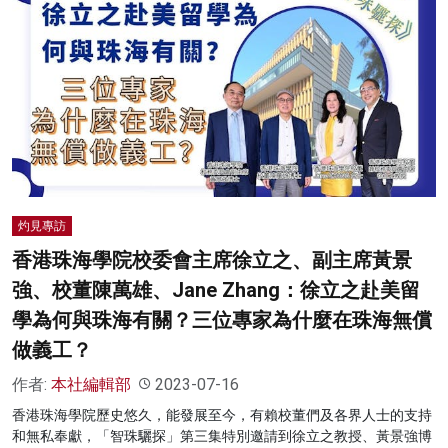
灼見專訪
香港珠海學院校委會主席徐立之、副主席黃景
強、校董陳萬雄、Jane Zhang：徐立之赴美留
學為何與珠海有關？三位專家為什麼在珠海無償
做義工？
作者:
本社編輯部
2023-07-16
香港珠海學院歷史悠久，能發展至今，有賴校董們及各界人士的支持
和無私奉獻，「智珠驪探」第三集特別邀請到徐立之教授、黃景強博