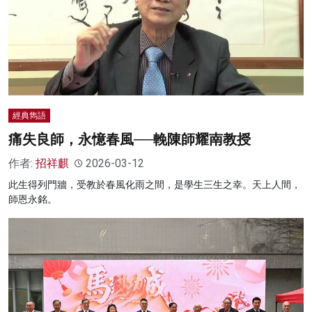
經典雋語
痛失良師，永憶春風──輓陳師耀南教授
作者:
招祥麒
2026-03-12
此生得列門牆，受教於春風化雨之間，是學生三生之幸。天上人間，
師恩永銘。