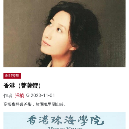
刹那芳華
香港（菩薩蠻）
作者:
張楨
2023-11-01
高樓夜靜參差影，故園萬里關山冷。