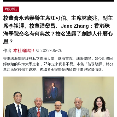
灼見專訪
校董會永遠榮譽主席江可伯、主席林廣兆、副主
席李祖澤、校董潘燊昌、Jane Zhang：香港珠
海學院命名有何典故？校名透露了創辦人什麼心
思？
作者:
本社編輯部
2023-06-26
香港珠海學院經歷私立珠海大學、珠海書院、珠海學院，如今即將回
歸創始的珠海大學之名，75年走來實非不易。本集「智珠驪探」將分
享江氏家族傾力創校、後繼者承辦學院的珍貴往事與家國情懷。