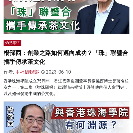
灼見專訪
楊孫西：創業之路如何邁向成功？「珠」聯璧合
攜手傳承茶文化
作者:
本社編輯部
2023-06-10
香港珠海學院成立75周年，香江國際集團董事長楊孫西博士是著名校
友之一，第二集《智珠驪探》繼續請來楊博士漫談他的個人奮鬥史，
以及如何發揚中國的茶文化。