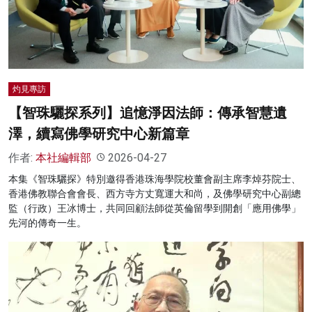
名家榜
灼見活動
關於我們
灼見專訪
【智珠驪探系列】追憶淨因法師：傳承智慧遺
澤，續寫佛學研究中心新篇章
作者:
本社編輯部
2026-04-27
本集《智珠驪探》特別邀得香港珠海學院校董會副主席李焯芬院士、
香港佛教聯合會會長、西方寺方丈寬運大和尚，及佛學研究中心副總
監（行政）王冰博士，共同回顧法師從英倫留學到開創「應用佛學」
先河的傳奇一生。