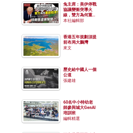
兔主席：美伊停戰
協議變衝突導火
線，雙方為何重啟
戰爭？伊朗一早洞
本社編輯部
悉特朗普虛張聲
勢？
香港五年規劃須提
前布局大鵬灣
來文
歷史給中國人一個
公道
張建雄
60名中小特幼老
師參與城大GenAI
培訓班
編輯精選