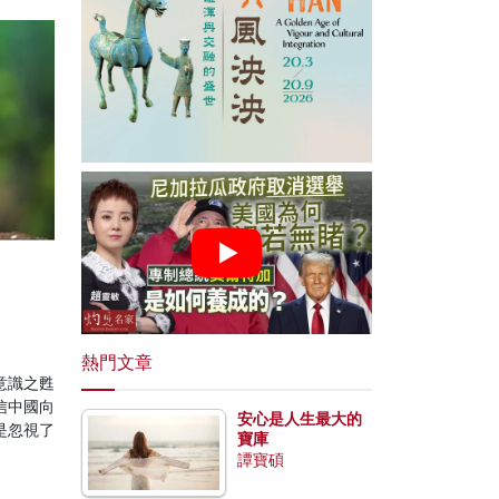
熱門文章
意識之甦
信中國向
安心是人生最大的
是忽視了
寶庫
譚寶碩