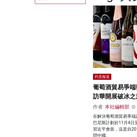
灼見報道
葡萄酒貿易爭端
訪華開展破冰之
作者:
本社編輯部
在解決葡萄酒貿易爭端
巴尼斯計劃於11月4日
習近平會面，這是自20
問中國。