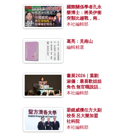
國際關係學者孔永
樂博士：將美伊衝
突類比越戰，兩者
有何異同？中國崛
本社編輯部
起能否為全球格局
發揮穩定效用？
葛亮：見南山
編輯精選
書展2026｜葉劉
淑儀：最喜歡姐姐
角色 無官職說話
包袱少
本社編輯部
梁鏡威獲任方大副
校長 呂大樂加盟
社科院
本社編輯部