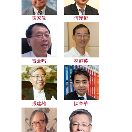
陳家偉
何漢權
雷鼎鳴
林超英
張建雄
陳章華