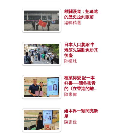
雄關漫道：把遙遠
的歷史拉到眼前
編輯精選
日本人口萎縮 中
港須先謀劃免步其
後塵
陸振球
種菜得愛 記一本
好書──讀吳燕青
的《在香港的離島
種菜》
陳家偉
繪本界一顆閃亮新
星
陳家偉