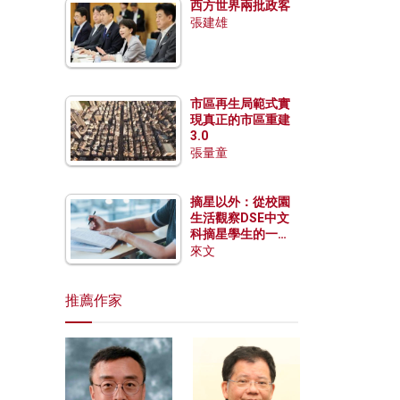
西方世界兩批政客
張建雄
市區再生局範式實
現真正的市區重建
3.0
張量童
摘星以外：從校園
生活觀察DSE中文
科摘星學生的一點
特質
來文
推薦作家