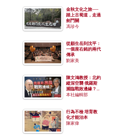
金秋文化之旅──
踏上古蜀道，走過
劍門關
馮珍今
從顧生岳到沈平：
一個座右銘的兩代
傳承
劉家美
陳文鴻教授：北約
縱深空襲 俄羅斯
瀕臨戰敗邊緣？中
國零部件能左右戰
本社編輯部
局走向？
行為不檢 培育教
化才能治本
陳家偉