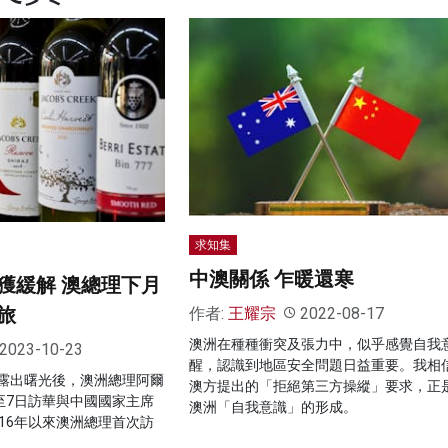
求知集
中澳關係 乍暖還寒
獲緩解 澳總理下月
旅
作者:
王耀宗
2022-08-17
澳洲在種種衝突及張力中，似乎感覺自我
2023-10-23
醒，認識到地區安全問題日益重要。我相
露出曙光後，澳洲總理阿爾
澳方提出的「拒絕第三方操縱」要求，正
至7日訪華與中國國家主席
澳洲「自我意識」的形成。
16年以來澳洲總理首次訪