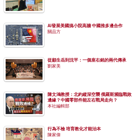
AI發展美國搞小院高牆 中國推多邊合作
關品方
從顧生岳到沈平：一個座右銘的兩代傳承
劉家美
陳文鴻教授：北約縱深空襲 俄羅斯瀕臨戰敗
邊緣？中國零部件能左右戰局走向？
本社編輯部
行為不檢 培育教化才能治本
陳家偉