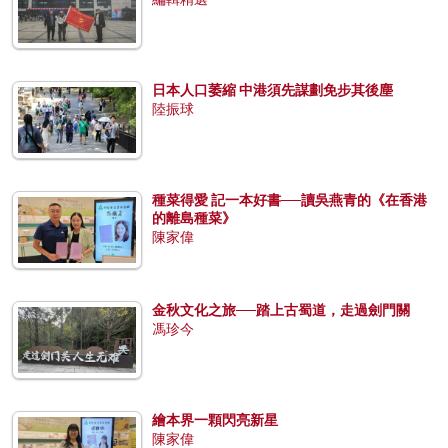
日本人口萎縮 中港須先謀劃免步其後塵
陸振球
種菜得愛 記一本好書──讀吳燕青的《在香港
的離島種菜》
陳家偉
金秋文化之旅──踏上古蜀道，走過劍門關
馮珍今
繪本界一顆閃亮新星
陳家偉