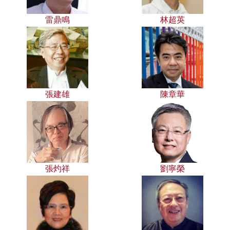
雷鼎鳴
林超英
張建雄
陳章華
張灼祥
劉寧榮