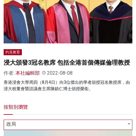
名家榜
灼見活動
關於我們
灼見教育
浸大頒發3冠名教席 包括全港首個傳媒倫理教授
作者:
本社編輯部
2022-08-08
香港浸會大學周四（8月4日）向3位傑出的學者頒授冠名教授席，由
浸大校董會暨諮議會主席陳鎮仁博士頒授榮銜。
按類別瀏覽
政局