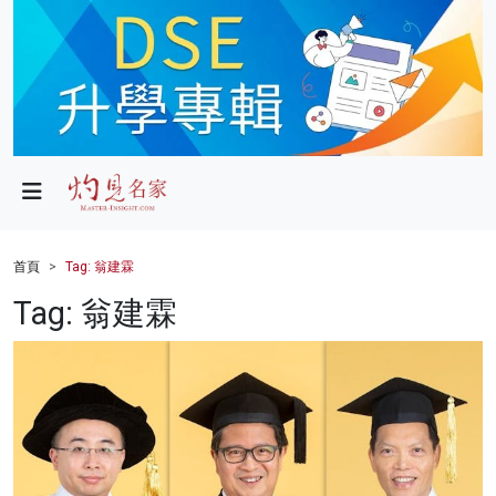
政局
教育
文化
財經
首頁
Tag: 翁建霖
生活
Tag: 翁建霖
健康
商業
科技
影片