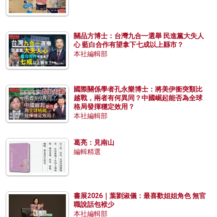
關品方博士：台灣九合一選舉 民進黨大失人
心 藍白合作有望拿下七成以上縣市？
本社編輯部
國際關係學者孔永樂博士：將美伊衝突類比
越戰，兩者有何異同？中國崛起能否為全球
格局發揮穩定效用？
本社編輯部
葛亮：見南山
編輯精選
書展2026｜葉劉淑儀：最喜歡姐姐角色 無官
職說話包袱少
本社編輯部