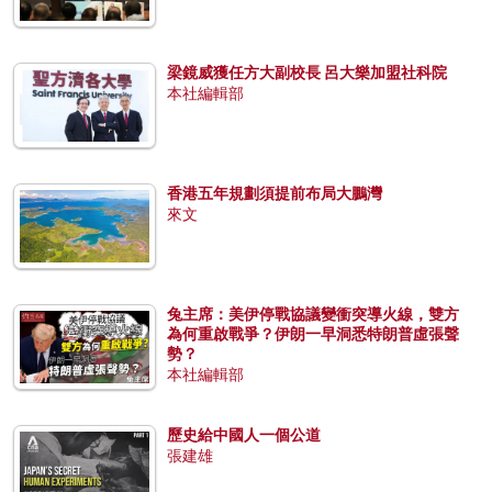
梁鏡威獲任方大副校長 呂大樂加盟社科院
本社編輯部
香港五年規劃須提前布局大鵬灣
來文
兔主席：美伊停戰協議變衝突導火線，雙方
為何重啟戰爭？伊朗一早洞悉特朗普虛張聲
勢？
本社編輯部
歷史給中國人一個公道
張建雄