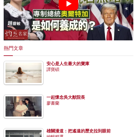
熱門文章
安心是人生最大的寶庫
譚寶碩
一起懷念吳大猷院長
廖書蘭
雄關漫道：把遙遠的歷史拉到眼前
編輯精選