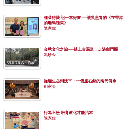
種菜得愛 記一本好書──讀吳燕青的《在香港
的離島種菜》
陳家偉
金秋文化之旅──踏上古蜀道，走過劍門關
馮珍今
從顧生岳到沈平：一個座右銘的兩代傳承
劉家美
行為不檢 培育教化才能治本
陳家偉