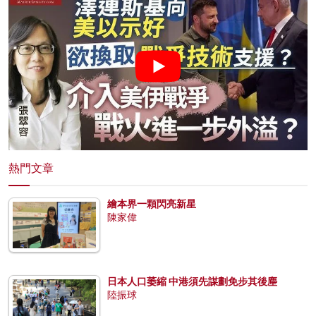
熱門文章
繪本界一顆閃亮新星
陳家偉
日本人口萎縮 中港須先謀劃免步其後塵
陸振球