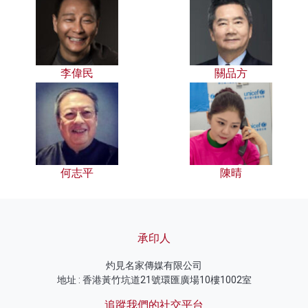
李偉民
關品方
何志平
陳晴
承印人
灼見名家傳媒有限公司
地址 : 香港黃竹坑道21號環匯廣場10樓1002室
追蹤我們的社交平台