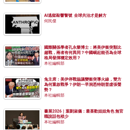
AI逃獄敲響警號 全球共治才是解方
何民傑
國際關係學者孔永樂博士：將美伊衝突類比
越戰，兩者有何異同？中國崛起能否為全球
格局發揮穩定效用？
本社編輯部
兔主席：美伊停戰協議變衝突導火線，雙方
為何重啟戰爭？伊朗一早洞悉特朗普虛張聲
勢？
本社編輯部
書展2026｜葉劉淑儀：最喜歡姐姐角色 無官
職說話包袱少
本社編輯部