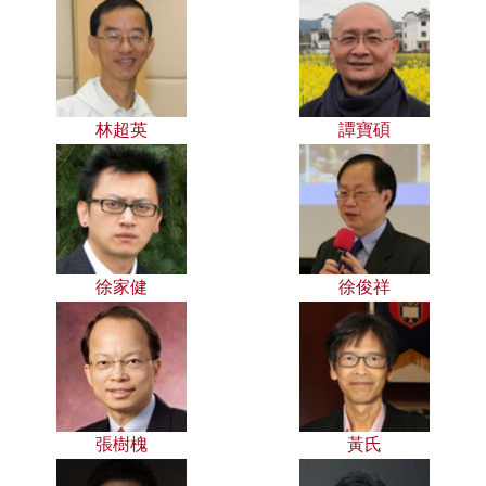
林超英
譚寶碩
徐家健
徐俊祥
張樹槐
黃氏