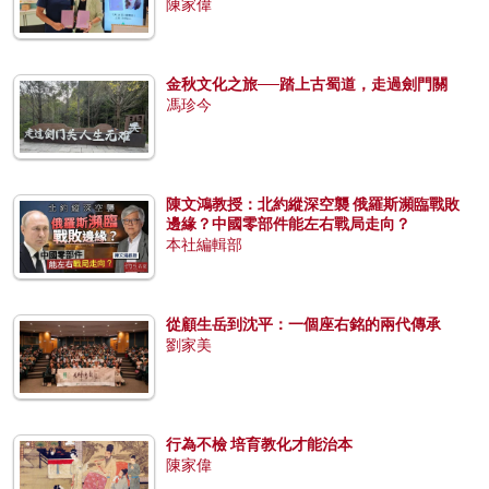
陳家偉
金秋文化之旅──踏上古蜀道，走過劍門關
馮珍今
陳文鴻教授：北約縱深空襲 俄羅斯瀕臨戰敗
邊緣？中國零部件能左右戰局走向？
本社編輯部
從顧生岳到沈平：一個座右銘的兩代傳承
劉家美
行為不檢 培育教化才能治本
陳家偉