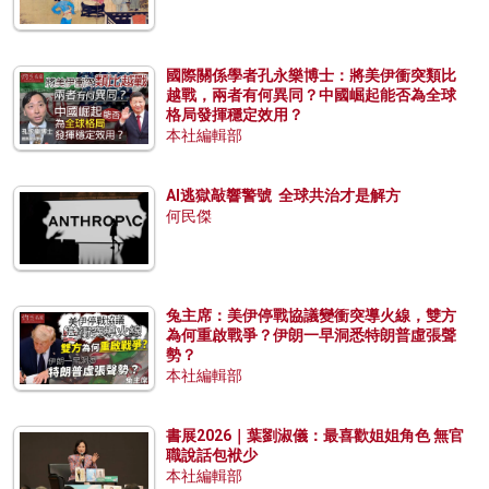
國際關係學者孔永樂博士：將美伊衝突類比
越戰，兩者有何異同？中國崛起能否為全球
格局發揮穩定效用？
本社編輯部
AI逃獄敲響警號 全球共治才是解方
何民傑
兔主席：美伊停戰協議變衝突導火線，雙方
為何重啟戰爭？伊朗一早洞悉特朗普虛張聲
勢？
本社編輯部
書展2026｜葉劉淑儀：最喜歡姐姐角色 無官
職說話包袱少
本社編輯部