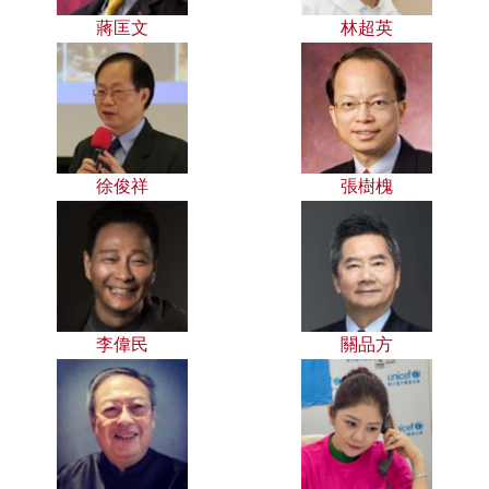
蔣匡文
林超英
徐俊祥
張樹槐
李偉民
關品方