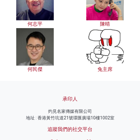
何志平
陳晴
何民傑
兔主席
承印人
灼見名家傳媒有限公司
地址 : 香港黃竹坑道21號環匯廣場10樓1002室
追蹤我們的社交平台