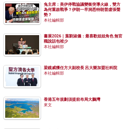
兔主席：美伊停戰協議變衝突導火線，雙方
為何重啟戰爭？伊朗一早洞悉特朗普虛張聲
勢？
本社編輯部
書展2026｜葉劉淑儀：最喜歡姐姐角色 無官
職說話包袱少
本社編輯部
梁鏡威獲任方大副校長 呂大樂加盟社科院
本社編輯部
香港五年規劃須提前布局大鵬灣
來文