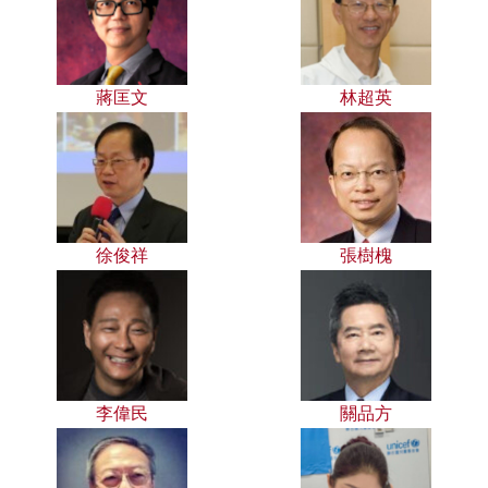
蔣匡文
林超英
徐俊祥
張樹槐
李偉民
關品方