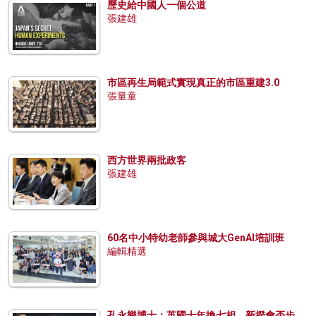
歷史給中國人一個公道
張建雄
市區再生局範式實現真正的市區重建3.0
張量童
西方世界兩批政客
張建雄
60名中小特幼老師參與城大GenAI培訓班
編輯精選
孔永樂博士：英國十年換七相，新揆會否步