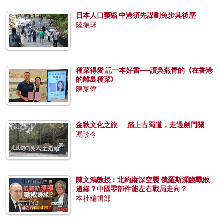
日本人口萎縮 中港須先謀劃免步其後塵
陸振球
種菜得愛 記一本好書──讀吳燕青的《在香港
的離島種菜》
陳家偉
金秋文化之旅──踏上古蜀道，走過劍門關
馮珍今
陳文鴻教授：北約縱深空襲 俄羅斯瀕臨戰敗
邊緣？中國零部件能左右戰局走向？
本社編輯部