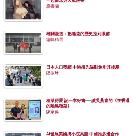
一起懷念吳大猷院長
廖書蘭
雄關漫道：把遙遠的歷史拉到眼前
編輯精選
日本人口萎縮 中港須先謀劃免步其後塵
陸振球
種菜得愛 記一本好書──讀吳燕青的《在香港
的離島種菜》
陳家偉
AI發展美國搞小院高牆 中國推多邊合作