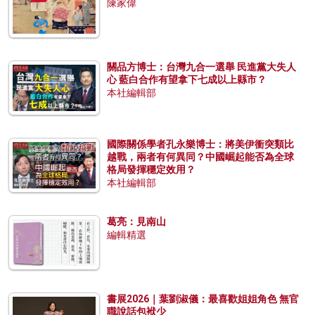
陳家偉
關品方博士：台灣九合一選舉 民進黨大失人
心 藍白合作有望拿下七成以上縣市？
本社編輯部
國際關係學者孔永樂博士：將美伊衝突類比
越戰，兩者有何異同？中國崛起能否為全球
格局發揮穩定效用？
本社編輯部
葛亮：見南山
編輯精選
書展2026｜葉劉淑儀：最喜歡姐姐角色 無官
職說話包袱少