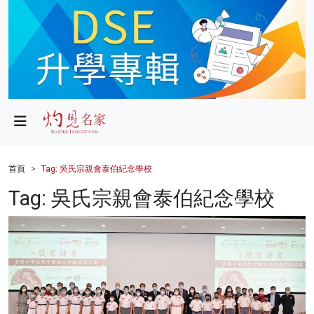
政局
教育
文化
財經
首頁
Tag: 吳氏宗親會泰伯紀念學校
生活
Tag: 吳氏宗親會泰伯紀念學校
健康
商業
科技
影片