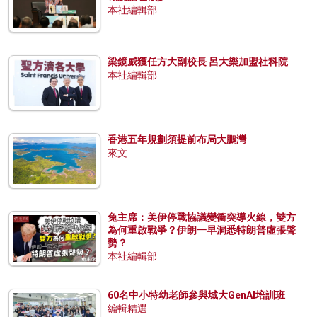
本社編輯部
梁鏡威獲任方大副校長 呂大樂加盟社科院
本社編輯部
香港五年規劃須提前布局大鵬灣
來文
兔主席：美伊停戰協議變衝突導火線，雙方
為何重啟戰爭？伊朗一早洞悉特朗普虛張聲
勢？
本社編輯部
60名中小特幼老師參與城大GenAI培訓班
編輯精選