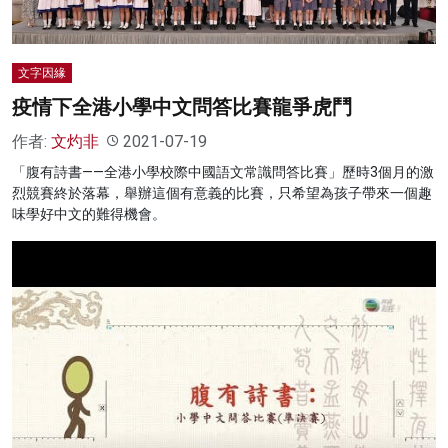
名家榜
灼見活動
文字因緣
疫情下全港小學中文問答比賽龍爭虎鬥
關於我們
作者:
文灼非
2021-07-19
「腹有詩書——全港小學校際中國語文常識問答比賽」歷時3個月的激
烈競賽終於落幕，舉辦這個有意義的比賽，只希望為孩子帶來一個趣
味學好中文的難得機會。