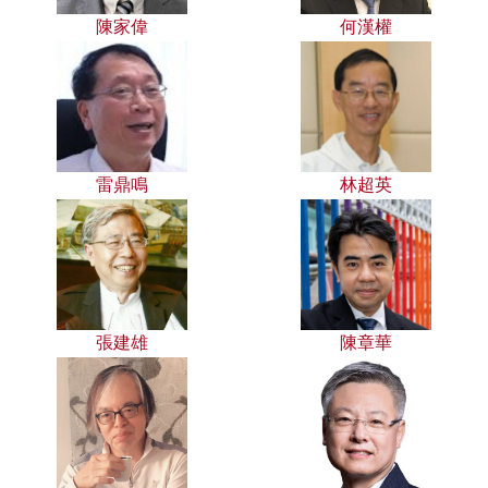
陳家偉
何漢權
雷鼎鳴
林超英
張建雄
陳章華