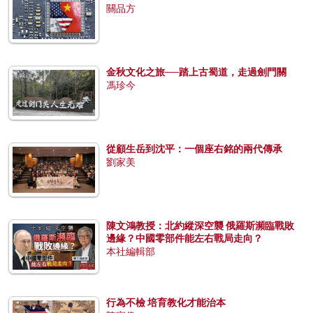
關品方
金秋文化之旅──踏上古蜀道，走過劍門關
馮珍今
從顧生岳到沈平：一個座右銘的兩代傳承
劉家美
陳文鴻教授：北約縱深空襲 俄羅斯瀕臨戰敗
邊緣？中國零部件能左右戰局走向？
本社編輯部
行為不檢 培育教化才能治本