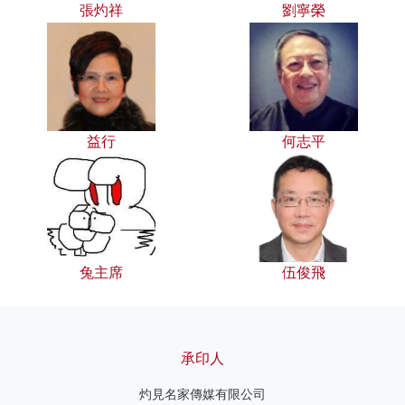
張灼祥
劉寧榮
益行
何志平
兔主席
伍俊飛
承印人
灼見名家傳媒有限公司