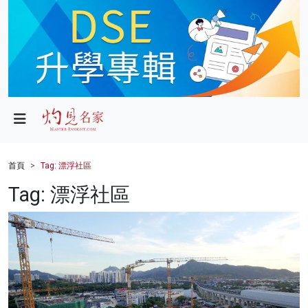
政局
教育
文化
財經
首頁
Tag: 漂浮社區
生活
Tag: 漂浮社區
健康
商業
科技
影片