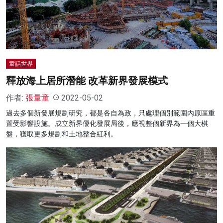
名家榜
灼見活動
關於我們
童話世界
釋放海上居所潛能 改革新界發展模式
作者:
張量童
2022-05-02
過去多個新發展規劃研究，都是各自為政，只處理個別範圍內原區重
置受影響設施。成立新界優化發展局後，應視整個新界為一個大棋
盤，獲取更多規劃和土地整合紅利。