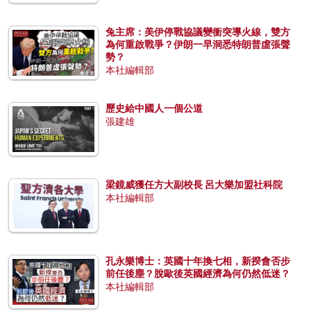
兔主席：美伊停戰協議變衝突導火線，雙方
為何重啟戰爭？伊朗一早洞悉特朗普虛張聲
勢？
本社編輯部
歷史給中國人一個公道
張建雄
梁鏡威獲任方大副校長 呂大樂加盟社科院
本社編輯部
孔永樂博士：英國十年換七相，新揆會否步
前任後塵？脫歐後英國經濟為何仍然低迷？
本社編輯部