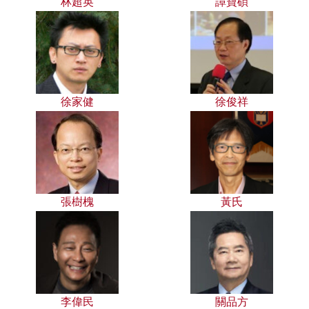
林超英
譚寶碩
徐家健
徐俊祥
張樹槐
黃氏
李偉民
關品方