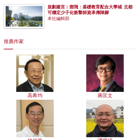
規劃建言︱鄧飛：基礎教育配合大學城 北都
可穩定少子化衝擊師資承傳陣腳
本社編輯部
推薦作家
高希均
蔣匡文