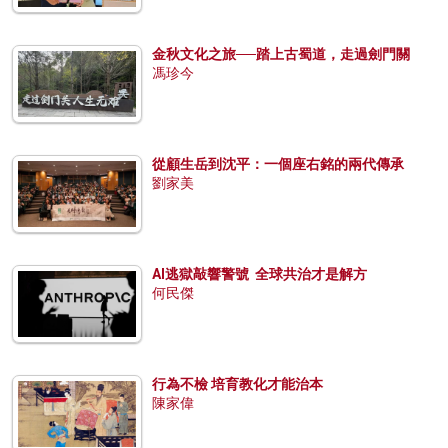
金秋文化之旅──踏上古蜀道，走過劍門關
馮珍今
從顧生岳到沈平：一個座右銘的兩代傳承
劉家美
AI逃獄敲響警號 全球共治才是解方
何民傑
行為不檢 培育教化才能治本
陳家偉