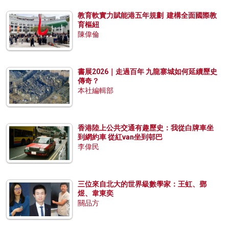
教育軟實力賦能港五年規劃 建構全面國際教
育樞紐
陳偉倫
書展2026｜走過百年 九龍寨城如何延續歷史
傳奇？
本社編輯部
香港陸上公共交通有趣歷史：我從白牌車坐
到網約車 從紅van坐到邨巴
李偉民
三位來自北大的世界級數學家：王虹、鄧
煜、韋東奕
關品方