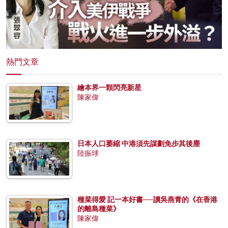
熱門文章
繪本界一顆閃亮新星
陳家偉
日本人口萎縮 中港須先謀劃免步其後塵
陸振球
種菜得愛 記一本好書──讀吳燕青的《在香港
的離島種菜》
陳家偉