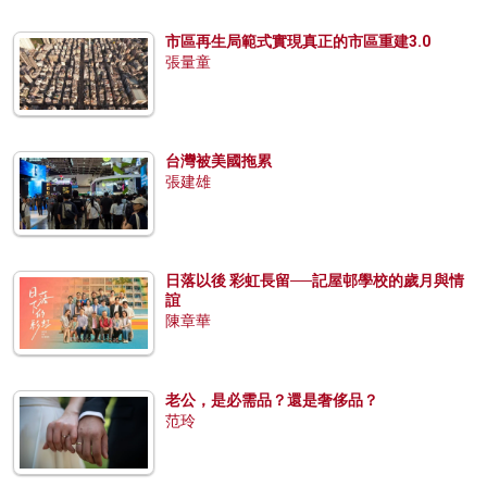
市區再生局範式實現真正的市區重建3.0
張量童
台灣被美國拖累
張建雄
日落以後 彩虹長留──記屋邨學校的歲月與情
誼
陳章華
老公，是必需品？還是奢侈品？
范玲