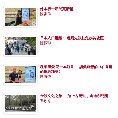
繪本界一顆閃亮新星
陳家偉
日本人口萎縮 中港須先謀劃免步其後塵
陸振球
種菜得愛 記一本好書──讀吳燕青的《在香港
的離島種菜》
陳家偉
金秋文化之旅──踏上古蜀道，走過劍門關
馮珍今