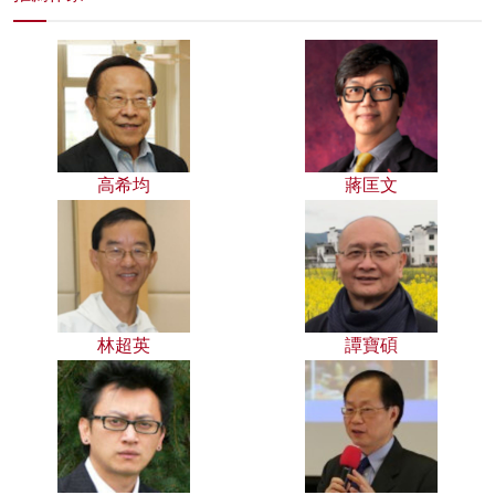
高希均
蔣匡文
林超英
譚寶碩