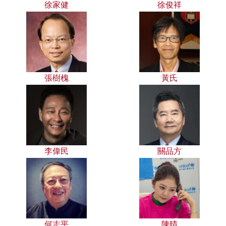
徐家健
徐俊祥
張樹槐
黃氏
李偉民
關品方
何志平
陳晴