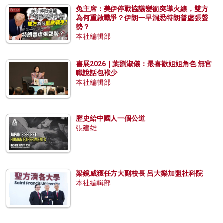
兔主席：美伊停戰協議變衝突導火線，雙方
為何重啟戰爭？伊朗一早洞悉特朗普虛張聲
勢？
本社編輯部
書展2026｜葉劉淑儀：最喜歡姐姐角色 無官
職說話包袱少
本社編輯部
歷史給中國人一個公道
張建雄
梁鏡威獲任方大副校長 呂大樂加盟社科院
本社編輯部