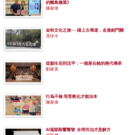
的離島種菜》
陳家偉
金秋文化之旅──踏上古蜀道，走過劍門關
馮珍今
從顧生岳到沈平：一個座右銘的兩代傳承
劉家美
行為不檢 培育教化才能治本
陳家偉
AI逃獄敲響警號 全球共治才是解方