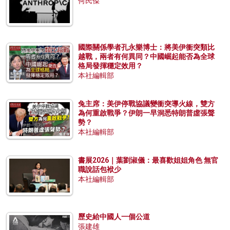
何民傑
國際關係學者孔永樂博士：將美伊衝突類比
越戰，兩者有何異同？中國崛起能否為全球
格局發揮穩定效用？
本社編輯部
兔主席：美伊停戰協議變衝突導火線，雙方
為何重啟戰爭？伊朗一早洞悉特朗普虛張聲
勢？
本社編輯部
書展2026｜葉劉淑儀：最喜歡姐姐角色 無官
職說話包袱少
本社編輯部
歷史給中國人一個公道
張建雄