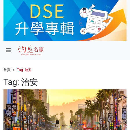
政局
教育
文化
財經
首頁
Tag: 治安
生活
Tag: 治安
健康
商業
科技
影片