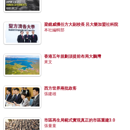
梁鏡威獲任方大副校長 呂大樂加盟社科院
本社編輯部
香港五年規劃須提前布局大鵬灣
來文
西方世界兩批政客
張建雄
市區再生局範式實現真正的市區重建3.0
張量童