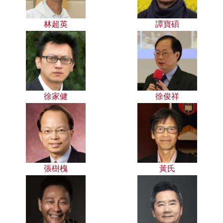
林超英
譚寶碩
徐家健
徐俊祥
張樹槐
黃氏