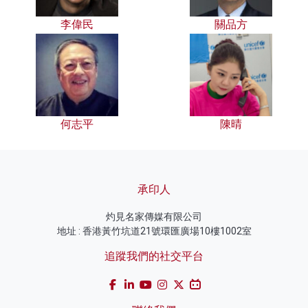
李偉民
關品方
何志平
陳晴
承印人
灼見名家傳媒有限公司
地址 : 香港黃竹坑道21號環匯廣場10樓1002室
追蹤我們的社交平台