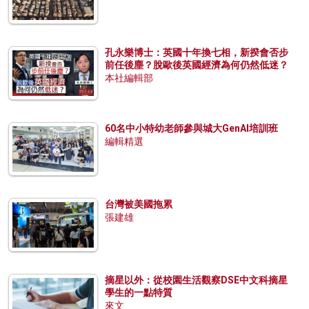
孔永樂博士：英國十年換七相，新揆會否步
前任後塵？脫歐後英國經濟為何仍然低迷？
本社編輯部
60名中小特幼老師參與城大GenAI培訓班
編輯精選
台灣被美國拖累
張建雄
摘星以外：從校園生活觀察DSE中文科摘星
學生的一點特質
來文