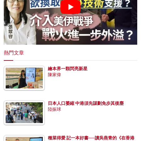
熱門文章
繪本界一顆閃亮新星
陳家偉
日本人口萎縮 中港須先謀劃免步其後塵
陸振球
種菜得愛 記一本好書──讀吳燕青的《在香港