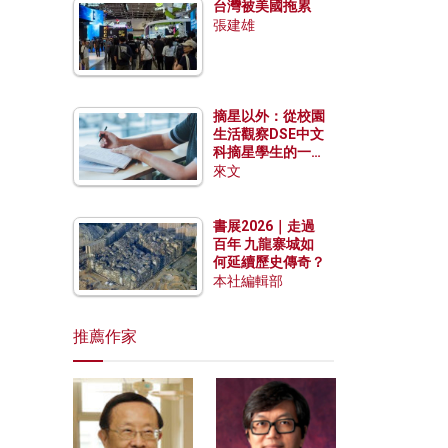
台灣被美國拖累
張建雄
摘星以外：從校園
生活觀察DSE中文
科摘星學生的一點
特質
來文
書展2026｜走過
百年 九龍寨城如
何延續歷史傳奇？
本社編輯部
推薦作家