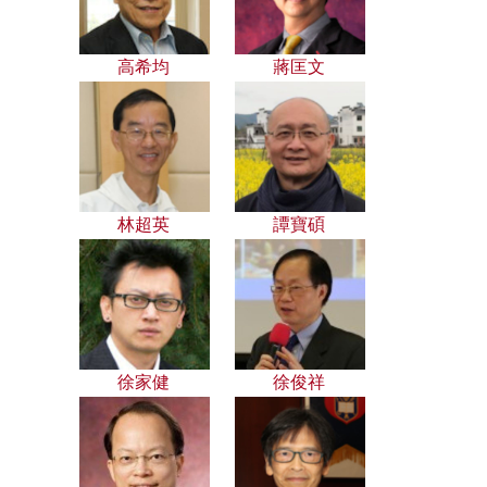
高希均
蔣匡文
林超英
譚寶碩
徐家健
徐俊祥