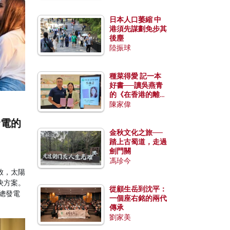
日本人口萎縮 中
港須先謀劃免步其
後塵
陸振球
種菜得愛 記一本
好書──讀吳燕青
的《在香港的離島
種菜》
陳家偉
發電的
金秋文化之旅──
踏上古蜀道，走過
劍門關
馮珍今
放，太陽
決方案。
從顧生岳到沈平：
總發電
一個座右銘的兩代
傳承
劉家美