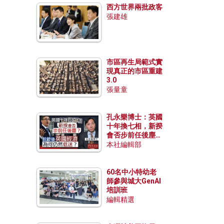
西方世界兩批政客
張建雄
市區再生局範式實
現真正的市區重建
3.0
張量童
孔永樂博士：英國
十年換七相，新揆
會否步前任後塵？
脫歐後英國經濟為
本社編輯部
何仍然低迷？
60名中小特幼老
師參與城大GenAI
培訓班
編輯精選