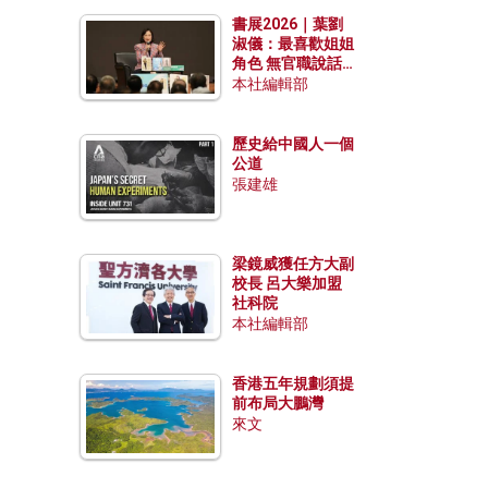
勢？
書展2026｜葉劉
淑儀：最喜歡姐姐
角色 無官職說話
包袱少
本社編輯部
歷史給中國人一個
公道
張建雄
梁鏡威獲任方大副
校長 呂大樂加盟
社科院
本社編輯部
香港五年規劃須提
前布局大鵬灣
來文