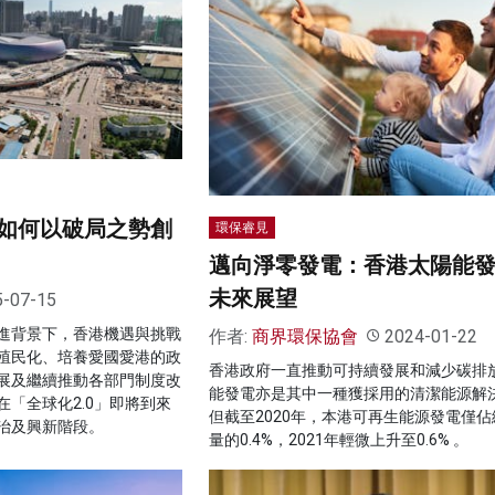
如何以破局之勢創
環保睿見
邁向淨零發電：香港太陽能
未來展望
5-07-15
進背景下，香港機遇與挑戰
作者:
商界環保協會
2024-01-22
殖民化、培養愛國愛港的政
香港政府一直推動可持續發展和減少碳排
展及繼續推動各部門制度改
能發電亦是其中一種獲採用的清潔能源解
「全球化2.0」即將到來
但截至2020年，本港可再生能源發電僅佔
治及興新階段。
量的0.4%，2021年輕微上升至0.6% 。