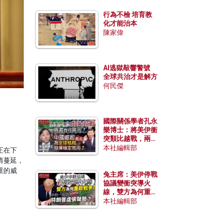
行為不檢 培育教
化才能治本
陳家偉
AI逃獄敲響警號
全球共治才是解方
何民傑
國際關係學者孔永
樂博士：將美伊衝
突類比越戰，兩者
有何異同？中國崛
本社編輯部
正在下
起能否為全球格局
情蔓延，
發揮穩定效用？
重的威
兔主席：美伊停戰
協議變衝突導火
線，雙方為何重啟
戰爭？伊朗一早洞
本社編輯部
悉特朗普虛張聲