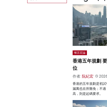
慚言宏論
香港五年規劃 
位
作者:
阮紀宏
202
香港的五年規劃是初試
漏萬也在所難免；不過
高，則是起碼要求。