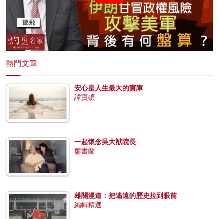
熱門文章
安心是人生最大的寶庫
譚寶碩
一起懷念吳大猷院長
廖書蘭
雄關漫道：把遙遠的歷史拉到眼前
編輯精選