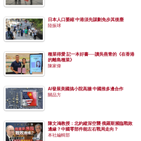
日本人口萎縮 中港須先謀劃免步其後塵
陸振球
種菜得愛 記一本好書──讀吳燕青的《在香港
的離島種菜》
陳家偉
AI發展美國搞小院高牆 中國推多邊合作
關品方
陳文鴻教授：北約縱深空襲 俄羅斯瀕臨戰敗
邊緣？中國零部件能左右戰局走向？
本社編輯部