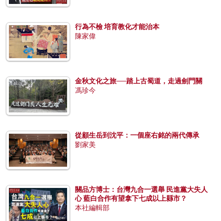
行為不檢 培育教化才能治本
陳家偉
金秋文化之旅──踏上古蜀道，走過劍門關
馮珍今
從顧生岳到沈平：一個座右銘的兩代傳承
劉家美
關品方博士：台灣九合一選舉 民進黨大失人
心 藍白合作有望拿下七成以上縣市？
本社編輯部