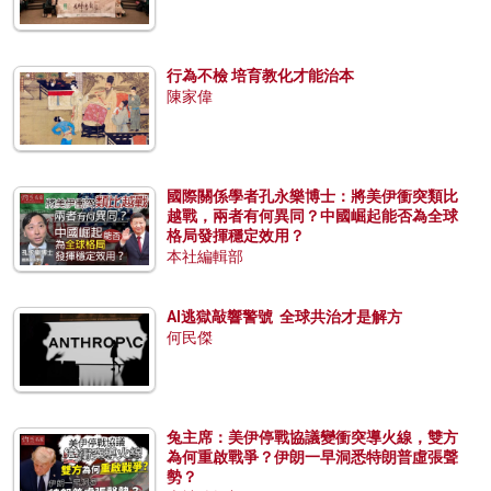
行為不檢 培育教化才能治本
陳家偉
國際關係學者孔永樂博士：將美伊衝突類比
越戰，兩者有何異同？中國崛起能否為全球
格局發揮穩定效用？
本社編輯部
AI逃獄敲響警號 全球共治才是解方
何民傑
兔主席：美伊停戰協議變衝突導火線，雙方
為何重啟戰爭？伊朗一早洞悉特朗普虛張聲
勢？