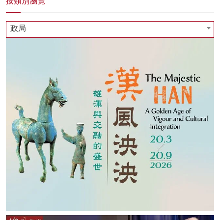
按類別瀏覽
政局