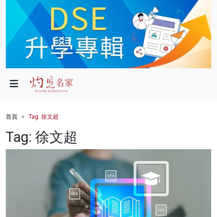
政局
教育
文化
財經
首頁
Tag: 徐文超
生活
Tag: 徐文超
健康
商業
科技
影片