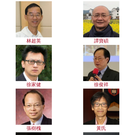
林超英
譚寶碩
徐家健
徐俊祥
張樹槐
黃氏