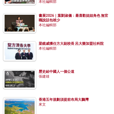
本社編輯部
書展2026｜葉劉淑儀：最喜歡姐姐角色 無官
職說話包袱少
本社編輯部
梁鏡威獲任方大副校長 呂大樂加盟社科院
本社編輯部
歷史給中國人一個公道
張建雄
香港五年規劃須提前布局大鵬灣
來文