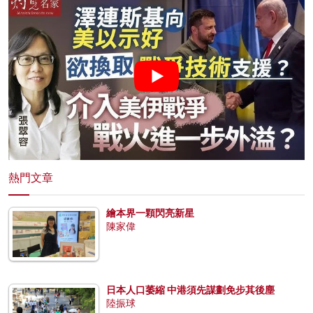
熱門文章
繪本界一顆閃亮新星
陳家偉
日本人口萎縮 中港須先謀劃免步其後塵
陸振球