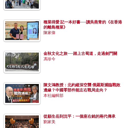
種菜得愛 記一本好書──讀吳燕青的《在香港
的離島種菜》
陳家偉
金秋文化之旅──踏上古蜀道，走過劍門關
馮珍今
陳文鴻教授：北約縱深空襲 俄羅斯瀕臨戰敗
邊緣？中國零部件能左右戰局走向？
本社編輯部
從顧生岳到沈平：一個座右銘的兩代傳承
劉家美