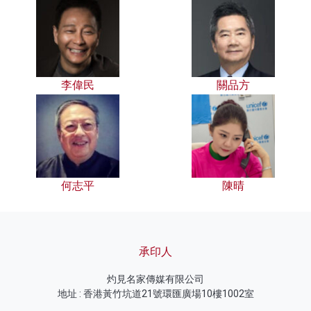
李偉民
關品方
何志平
陳晴
承印人
灼見名家傳媒有限公司
地址 : 香港黃竹坑道21號環匯廣場10樓1002室