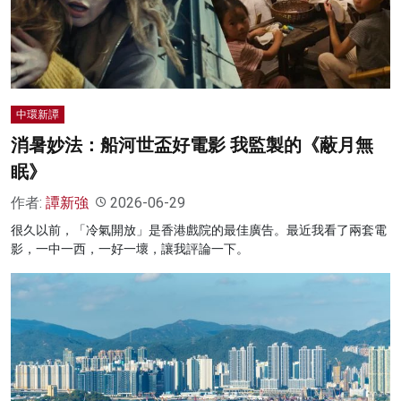
名家榜
灼見活動
關於我們
中環新譚
消暑妙法：船河世盃好電影 我監製的《蔽月無
眠》
作者:
譚新強
2026-06-29
很久以前，「冷氣開放」是香港戲院的最佳廣告。最近我看了兩套電
影，一中一西，一好一壞，讓我評論一下。