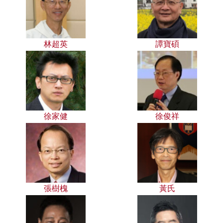
林超英
譚寶碩
徐家健
徐俊祥
張樹槐
黃氏