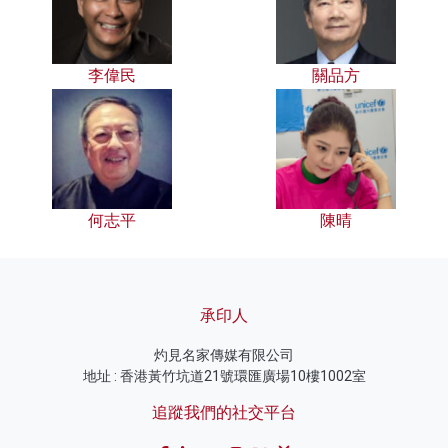
李偉民
關品方
何志平
陳晴
承印人
灼見名家傳媒有限公司
地址 : 香港黃竹坑道21號環匯廣場10樓1002室
追蹤我們的社交平台