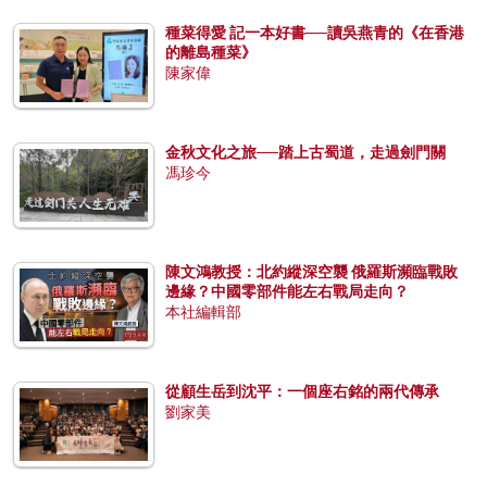
種菜得愛 記一本好書──讀吳燕青的《在香港
的離島種菜》
陳家偉
金秋文化之旅──踏上古蜀道，走過劍門關
馮珍今
陳文鴻教授：北約縱深空襲 俄羅斯瀕臨戰敗
邊緣？中國零部件能左右戰局走向？
本社編輯部
從顧生岳到沈平：一個座右銘的兩代傳承
劉家美