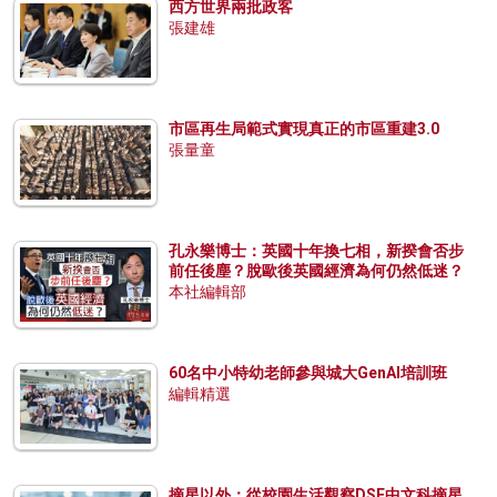
西方世界兩批政客
張建雄
市區再生局範式實現真正的市區重建3.0
張量童
孔永樂博士：英國十年換七相，新揆會否步
前任後塵？脫歐後英國經濟為何仍然低迷？
本社編輯部
60名中小特幼老師參與城大GenAI培訓班
編輯精選
摘星以外：從校園生活觀察DSE中文科摘星