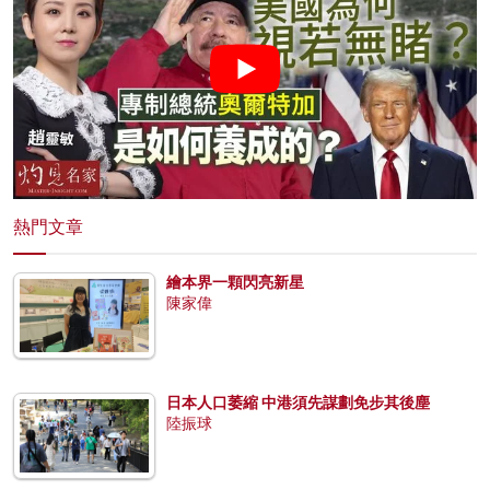
熱門文章
繪本界一顆閃亮新星
陳家偉
日本人口萎縮 中港須先謀劃免步其後塵
陸振球