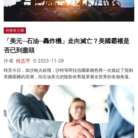
何無有之鄉
「美元─石油─轟炸機」走向滅亡？美國霸權是
否已到盡頭
作者:
何志平
2023-11-28
時至今日，加沙炮火紛飛，沙特等阿拉伯國家雖然再一次掀起了抵制
美國霸權的高潮，但石油美元的陰影依舊籠罩着全世界的各個角落。