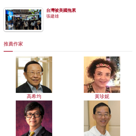
台灣被美國拖累
張建雄
推薦作家
高希均
黃珍妮