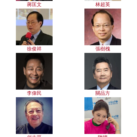
蔣匡文
林超英
徐俊祥
張樹槐
李偉民
關品方