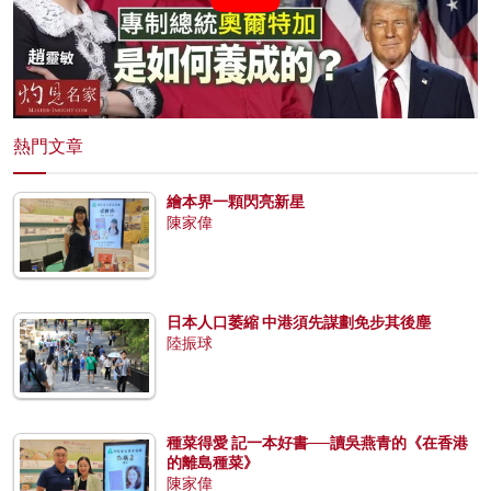
熱門文章
繪本界一顆閃亮新星
陳家偉
日本人口萎縮 中港須先謀劃免步其後塵
陸振球
種菜得愛 記一本好書──讀吳燕青的《在香港
的離島種菜》
陳家偉