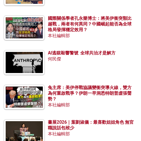
國際關係學者孔永樂博士：將美伊衝突類比
越戰，兩者有何異同？中國崛起能否為全球
格局發揮穩定效用？
本社編輯部
AI逃獄敲響警號 全球共治才是解方
何民傑
兔主席：美伊停戰協議變衝突導火線，雙方
為何重啟戰爭？伊朗一早洞悉特朗普虛張聲
勢？
本社編輯部
書展2026｜葉劉淑儀：最喜歡姐姐角色 無官
職說話包袱少
本社編輯部