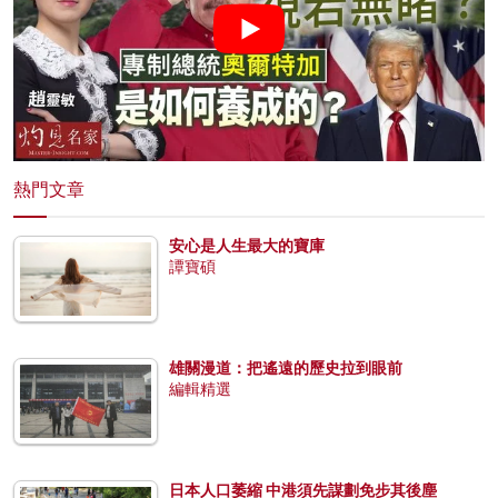
熱門文章
安心是人生最大的寶庫
譚寶碩
雄關漫道：把遙遠的歷史拉到眼前
編輯精選
日本人口萎縮 中港須先謀劃免步其後塵