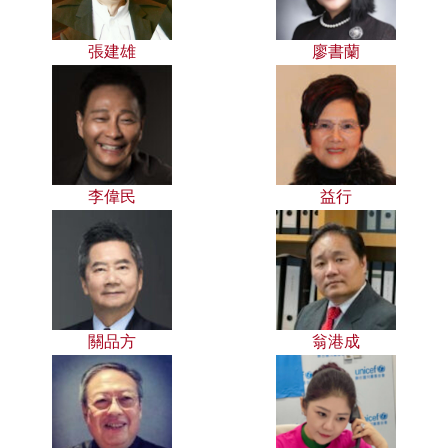
張建雄
廖書蘭
李偉民
益行
關品方
翁港成