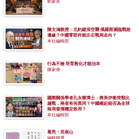
劉家美
陳文鴻教授：北約縱深空襲 俄羅斯瀕臨戰敗
邊緣？中國零部件能左右戰局走向？
本社編輯部
行為不檢 培育教化才能治本
陳家偉
國際關係學者孔永樂博士：將美伊衝突類比
越戰，兩者有何異同？中國崛起能否為全球
格局發揮穩定效用？
本社編輯部
葛亮：見南山
編輯精選