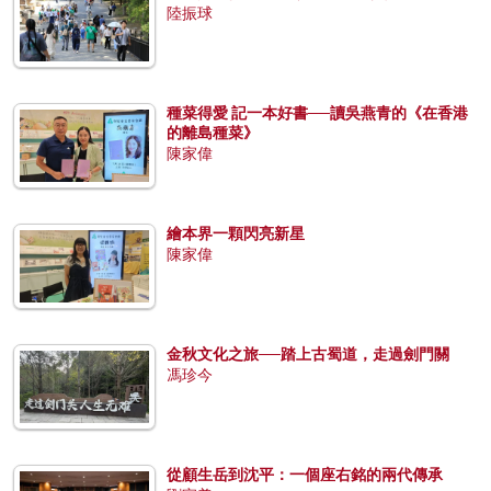
陸振球
種菜得愛 記一本好書──讀吳燕青的《在香港
的離島種菜》
陳家偉
繪本界一顆閃亮新星
陳家偉
金秋文化之旅──踏上古蜀道，走過劍門關
馮珍今
從顧生岳到沈平：一個座右銘的兩代傳承