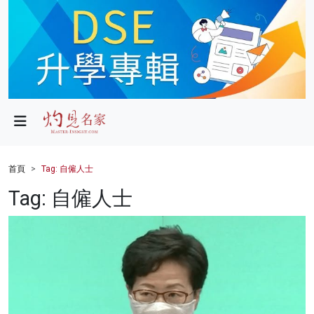
政局
教育
文化
財經
首頁
Tag: 自僱人士
生活
Tag: 自僱人士
健康
商業
科技
影片