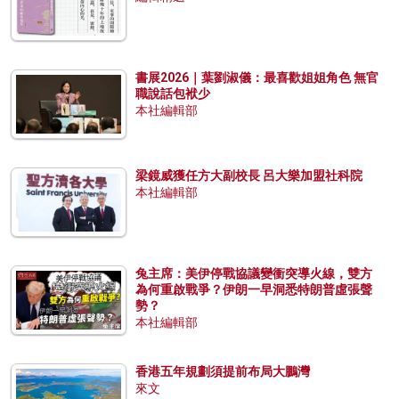
書展2026｜葉劉淑儀：最喜歡姐姐角色 無官
職說話包袱少
本社編輯部
梁鏡威獲任方大副校長 呂大樂加盟社科院
本社編輯部
兔主席：美伊停戰協議變衝突導火線，雙方
為何重啟戰爭？伊朗一早洞悉特朗普虛張聲
勢？
本社編輯部
香港五年規劃須提前布局大鵬灣
來文