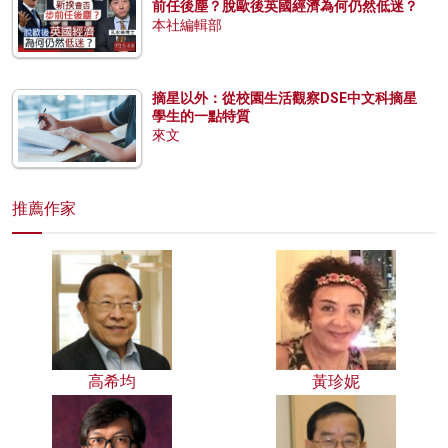
前任後塵？脫歐後英國經濟為何仍然低迷？
本社編輯部
摘星以外：從校園生活觀察DSE中文科摘星
學生的一點特質
來文
推薦作家
高希均
黃珍妮