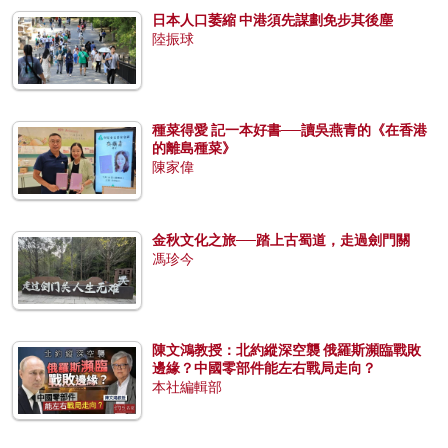
日本人口萎縮 中港須先謀劃免步其後塵
陸振球
種菜得愛 記一本好書──讀吳燕青的《在香港
的離島種菜》
陳家偉
金秋文化之旅──踏上古蜀道，走過劍門關
馮珍今
陳文鴻教授：北約縱深空襲 俄羅斯瀕臨戰敗
邊緣？中國零部件能左右戰局走向？
本社編輯部