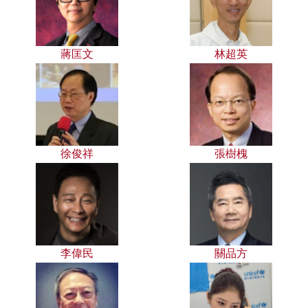
蔣匡文
林超英
徐俊祥
張樹槐
李偉民
關品方