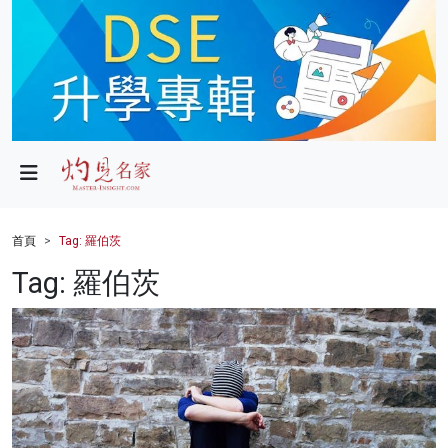
政局
教育
文化
財經
首頁
Tag: 羅伯茨
生活
Tag: 羅伯茨
健康
商業
科技
影片