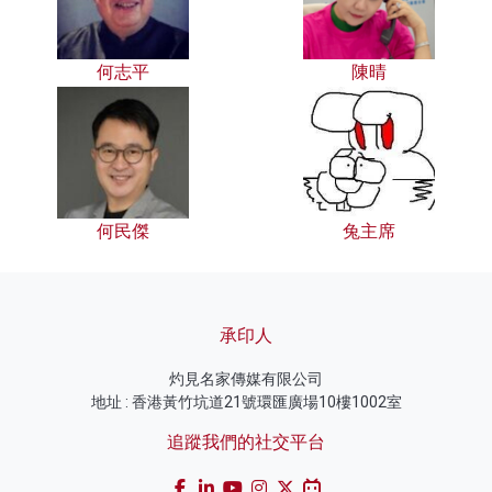
何志平
陳晴
何民傑
兔主席
承印人
灼見名家傳媒有限公司
地址 : 香港黃竹坑道21號環匯廣場10樓1002室
追蹤我們的社交平台