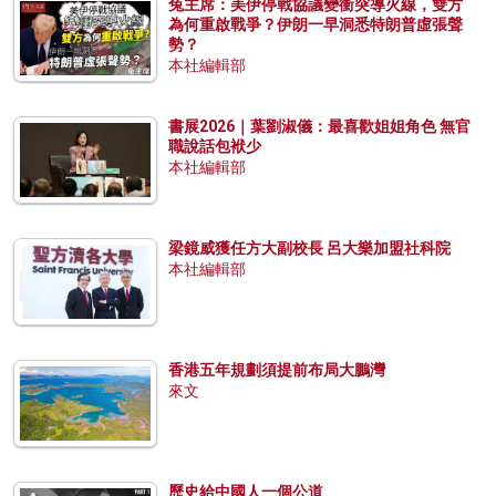
兔主席：美伊停戰協議變衝突導火線，雙方
為何重啟戰爭？伊朗一早洞悉特朗普虛張聲
勢？
本社編輯部
書展2026｜葉劉淑儀：最喜歡姐姐角色 無官
職說話包袱少
本社編輯部
梁鏡威獲任方大副校長 呂大樂加盟社科院
本社編輯部
香港五年規劃須提前布局大鵬灣
來文
歷史給中國人一個公道