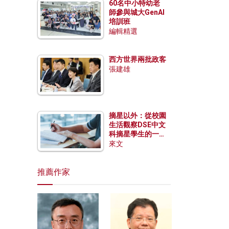
60名中小特幼老
師參與城大GenAI
培訓班
編輯精選
西方世界兩批政客
張建雄
摘星以外：從校園
生活觀察DSE中文
科摘星學生的一點
特質
來文
推薦作家