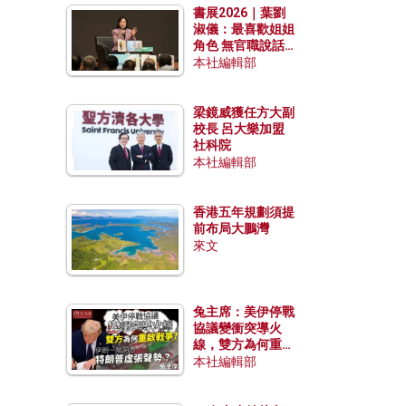
書展2026｜葉劉
淑儀：最喜歡姐姐
角色 無官職說話
包袱少
本社編輯部
梁鏡威獲任方大副
校長 呂大樂加盟
社科院
本社編輯部
香港五年規劃須提
前布局大鵬灣
來文
兔主席：美伊停戰
協議變衝突導火
線，雙方為何重啟
戰爭？伊朗一早洞
本社編輯部
悉特朗普虛張聲
勢？