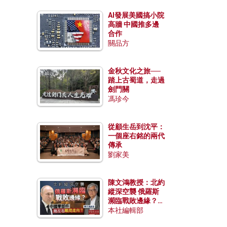
AI發展美國搞小院
高牆 中國推多邊
合作
關品方
金秋文化之旅──
踏上古蜀道，走過
劍門關
馮珍今
從顧生岳到沈平：
一個座右銘的兩代
傳承
劉家美
陳文鴻教授：北約
縱深空襲 俄羅斯
瀕臨戰敗邊緣？中
國零部件能左右戰
本社編輯部
局走向？