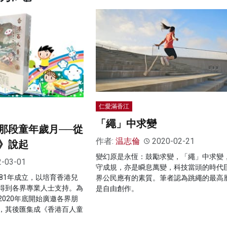
仁愛滿香江
「繩」中求變
那段童年歲月──從
作者:
温志倫
2020-02-21
》說起
變幻原是永恆：鼓勵求變，「繩」中求變
2-03-01
守成規，亦是瞬息萬變，科技當頭的時代
81年成立，以培育香港兒
界公民應有的素質。筆者認為跳繩的最高
得到各界專業人士支持。為
是自由創作。
020年底開始廣邀各界朋
，其後匯集成《香港百人童