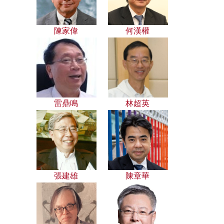
陳家偉
何漢權
雷鼎鳴
林超英
張建雄
陳章華