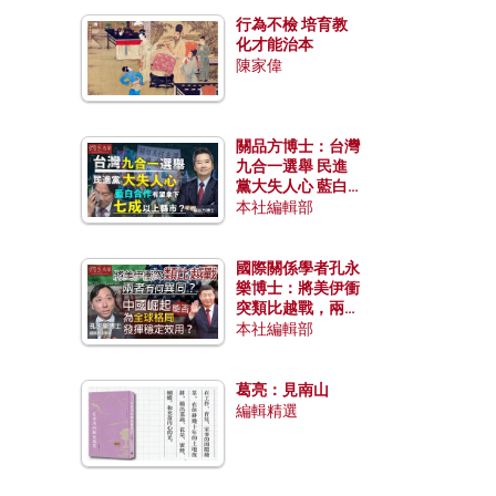
行為不檢 培育教
化才能治本
陳家偉
關品方博士：台灣
九合一選舉 民進
黨大失人心 藍白
合作有望拿下七成
本社編輯部
以上縣市？
國際關係學者孔永
樂博士：將美伊衝
突類比越戰，兩者
有何異同？中國崛
本社編輯部
起能否為全球格局
發揮穩定效用？
葛亮：見南山
編輯精選