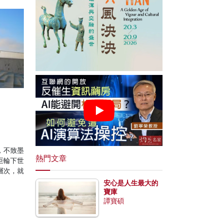
，不致墨
熱門文章
巨輪下世
層次，就
安心是人生最大的
寶庫
譚寶碩