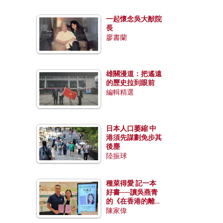
一起懷念吳大猷院
長
廖書蘭
雄關漫道：把遙遠
的歷史拉到眼前
編輯精選
日本人口萎縮 中
港須先謀劃免步其
後塵
陸振球
種菜得愛 記一本
好書──讀吳燕青
的《在香港的離島
種菜》
陳家偉