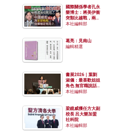
國際關係學者孔永
樂博士：將美伊衝
突類比越戰，兩者
有何異同？中國崛
本社編輯部
起能否為全球格局
發揮穩定效用？
葛亮：見南山
編輯精選
書展2026｜葉劉
淑儀：最喜歡姐姐
角色 無官職說話
包袱少
本社編輯部
梁鏡威獲任方大副
校長 呂大樂加盟
社科院
本社編輯部