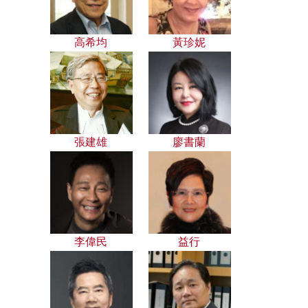
高希均
黃珍妮
張建雄
廖書蘭
李偉民
益行