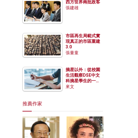
西方世界兩批政客
張建雄
市區再生局範式實
現真正的市區重建
3.0
張量童
摘星以外：從校園
生活觀察DSE中文
科摘星學生的一點
特質
來文
推薦作家