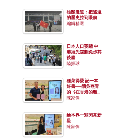
雄關漫道：把遙遠
的歷史拉到眼前
編輯精選
日本人口萎縮 中
港須先謀劃免步其
後塵
陸振球
種菜得愛 記一本
好書──讀吳燕青
的《在香港的離島
種菜》
陳家偉
繪本界一顆閃亮新
星
陳家偉