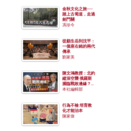
金秋文化之旅──
踏上古蜀道，走過
劍門關
馮珍今
從顧生岳到沈平：
一個座右銘的兩代
傳承
劉家美
陳文鴻教授：北約
縱深空襲 俄羅斯
瀕臨戰敗邊緣？中
國零部件能左右戰
本社編輯部
局走向？
行為不檢 培育教
化才能治本
陳家偉