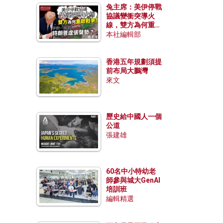
兔主席：美伊停戰
協議變衝突導火
線，雙方為何重啟
戰爭？伊朗一早洞
本社編輯部
悉特朗普虛張聲
勢？
香港五年規劃須提
前布局大鵬灣
來文
歷史給中國人一個
公道
張建雄
60名中小特幼老
師參與城大GenAI
培訓班
編輯精選