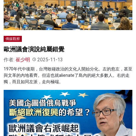
名家榜
灼見活動
關於我們
傳媒觀察
歐洲議會演說純屬錯覺
作者:
崔少明
2025-11-13
1970年代中後期，台灣敢碰政治的文化人開始分化。左的愈左，甚至
與文革的內地看齊。但這也就alienate了島內的絕大多數人。右的走
獨，而且如同左派，走向極端。