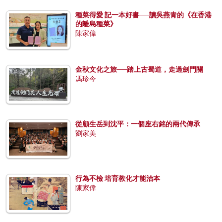
種菜得愛 記一本好書──讀吳燕青的《在香港
的離島種菜》
陳家偉
金秋文化之旅──踏上古蜀道，走過劍門關
馮珍今
從顧生岳到沈平：一個座右銘的兩代傳承
劉家美
行為不檢 培育教化才能治本
陳家偉