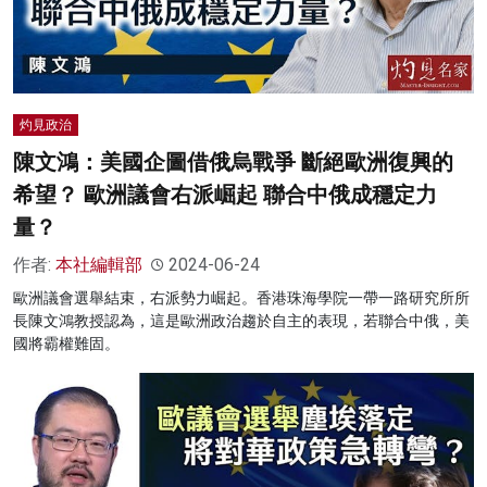
灼見政治
陳文鴻：美國企圖借俄烏戰爭 斷絕歐洲復興的
希望？ 歐洲議會右派崛起 聯合中俄成穩定力
量？
作者:
本社編輯部
2024-06-24
歐洲議會選舉結束，右派勢力崛起。香港珠海學院一帶一路研究所所
長陳文鴻教授認為，這是歐洲政治趨於自主的表現，若聯合中俄，美
國將霸權難固。