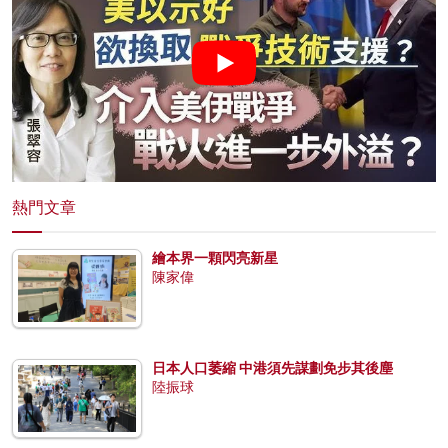
熱門文章
繪本界一顆閃亮新星
陳家偉
日本人口萎縮 中港須先謀劃免步其後塵
陸振球