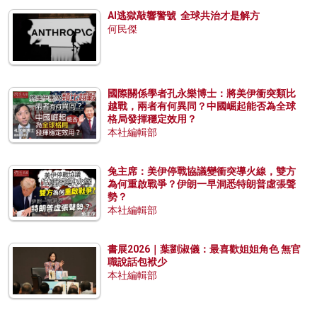
AI逃獄敲響警號 全球共治才是解方
何民傑
國際關係學者孔永樂博士：將美伊衝突類比
越戰，兩者有何異同？中國崛起能否為全球
格局發揮穩定效用？
本社編輯部
兔主席：美伊停戰協議變衝突導火線，雙方
為何重啟戰爭？伊朗一早洞悉特朗普虛張聲
勢？
本社編輯部
書展2026｜葉劉淑儀：最喜歡姐姐角色 無官
職說話包袱少
本社編輯部