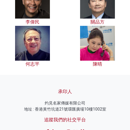
李偉民
關品方
何志平
陳晴
承印人
灼見名家傳媒有限公司
地址 : 香港黃竹坑道21號環匯廣場10樓1002室
追蹤我們的社交平台