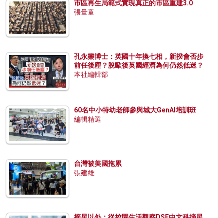
市區再生局範式實現真正的市區重建3.0
張量童
孔永樂博士：英國十年換七相，新揆會否步
前任後塵？脫歐後英國經濟為何仍然低迷？
本社編輯部
60名中小特幼老師參與城大GenAI培訓班
編輯精選
台灣被美國拖累
張建雄
摘星以外：從校園生活觀察DSE中文科摘星