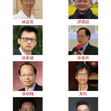
林超英
譚寶碩
徐家健
徐俊祥
張樹槐
黃氏