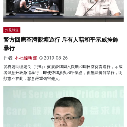
名家榜
灼見活動
灼見報道
關於我們
警方回應荃灣觀塘遊行 斥有人藉和平示威掩飾
暴行
作者:
本社編輯部
2019-08-26
警務處助理處長（行動）麥展豪稱周六觀塘和周日荃葵青遊行，示威
者肆意升級激進暴行，即使聲稱參與和平集會，但無法掩飾暴行，明
顯志不在此，惡意嚴重傷害他人。