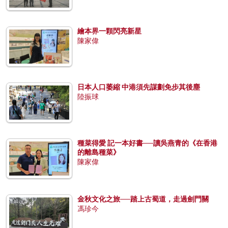
繪本界一顆閃亮新星
陳家偉
日本人口萎縮 中港須先謀劃免步其後塵
陸振球
種菜得愛 記一本好書──讀吳燕青的《在香港
的離島種菜》
陳家偉
金秋文化之旅──踏上古蜀道，走過劍門關
馮珍今