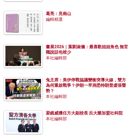
葛亮：見南山
編輯精選
書展2026｜葉劉淑儀：最喜歡姐姐角色 無官
職說話包袱少
本社編輯部
兔主席：美伊停戰協議變衝突導火線，雙方
為何重啟戰爭？伊朗一早洞悉特朗普虛張聲
勢？
本社編輯部
梁鏡威獲任方大副校長 呂大樂加盟社科院
本社編輯部