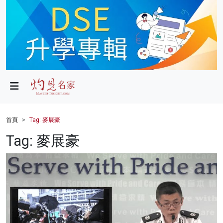
政局
教育
文化
財經
首頁
Tag: 麥展豪
生活
Tag: 麥展豪
健康
商業
科技
影片