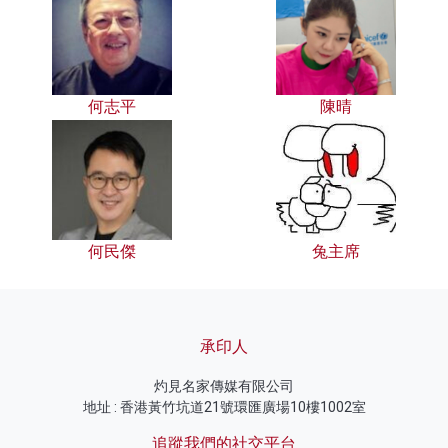
何志平
陳晴
何民傑
兔主席
承印人
灼見名家傳媒有限公司
地址 : 香港黃竹坑道21號環匯廣場10樓1002室
追蹤我們的社交平台