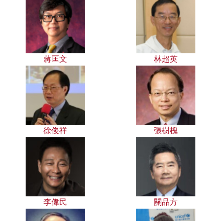
蔣匡文
林超英
徐俊祥
張樹槐
李偉民
關品方