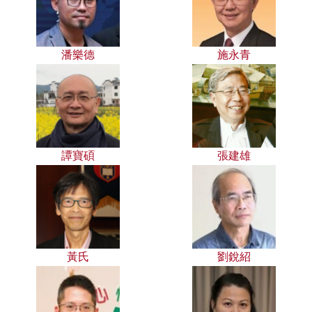
潘樂德
施永青
譚寶碩
張建雄
黃氏
劉銳紹