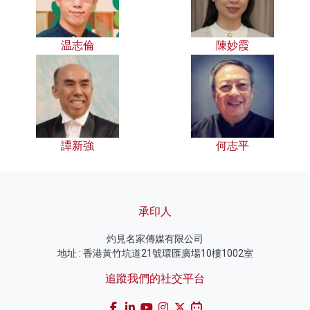
温志倫
陳妙霞
譚新強
何志平
承印人
灼見名家傳媒有限公司
地址 : 香港黃竹坑道21號環匯廣場10樓1002室
追蹤我們的社交平台