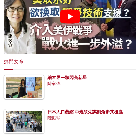
熱門文章
繪本界一顆閃亮新星
陳家偉
日本人口萎縮 中港須先謀劃免步其後塵
陸振球