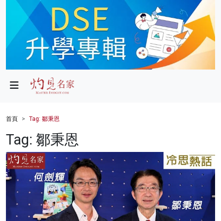
政局
教育
文化
財經
首頁
Tag: 鄒秉恩
生活
Tag: 鄒秉恩
健康
商業
科技
影片