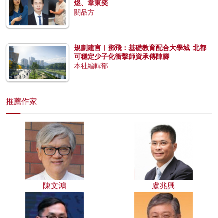
煜、韋東奕
關品方
規劃建言︱鄧飛：基礎教育配合大學城 北都
可穩定少子化衝擊師資承傳陣腳
本社編輯部
推薦作家
陳文鴻
盧兆興