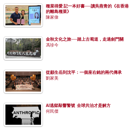
種菜得愛 記一本好書──讀吳燕青的《在香港
的離島種菜》
陳家偉
金秋文化之旅──踏上古蜀道，走過劍門關
馮珍今
從顧生岳到沈平：一個座右銘的兩代傳承
劉家美
AI逃獄敲響警號 全球共治才是解方
何民傑