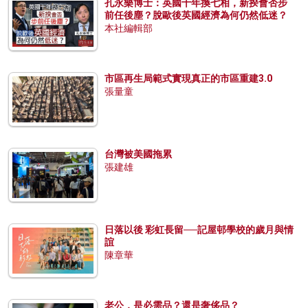
孔永樂博士：英國十年換七相，新揆會否步
前任後塵？脫歐後英國經濟為何仍然低迷？
本社編輯部
市區再生局範式實現真正的市區重建3.0
張量童
台灣被美國拖累
張建雄
日落以後 彩虹長留──記屋邨學校的歲月與情
誼
陳章華
老公，是必需品？還是奢侈品？