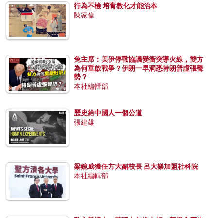
行為不檢 培育教化才能治本
陳家偉
兔主席：美伊停戰協議變衝突導火線，雙方
為何重啟戰爭？伊朗一早洞悉特朗普虛張聲
勢？
本社編輯部
歷史給中國人一個公道
張建雄
梁鏡威獲任方大副校長 呂大樂加盟社科院
本社編輯部