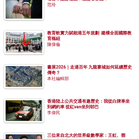
范玲
教育軟實力賦能港五年規劃 建構全面國際教
育樞紐
陳偉倫
書展2026｜走過百年 九龍寨城如何延續歷史
傳奇？
本社編輯部
香港陸上公共交通有趣歷史：我從白牌車坐
到網約車 從紅van坐到邨巴
李偉民
三位來自北大的世界級數學家：王虹、鄧