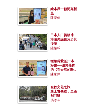
繪本界一顆閃亮新
星
陳家偉
日本人口萎縮 中
港須先謀劃免步其
後塵
陸振球
種菜得愛 記一本
好書──讀吳燕青
的《在香港的離島
種菜》
陳家偉
金秋文化之旅──
踏上古蜀道，走過
劍門關
馮珍今