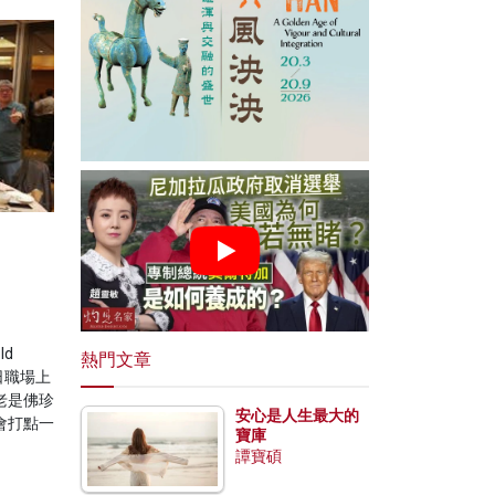
d
熱門文章
日職場上
老是佛珍
安心是人生最大的
會打點一
寶庫
譚寶碩