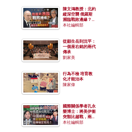
陳文鴻教授：北約
縱深空襲 俄羅斯
瀕臨戰敗邊緣？中
國零部件能左右戰
本社編輯部
局走向？
從顧生岳到沈平：
一個座右銘的兩代
傳承
劉家美
行為不檢 培育教
化才能治本
陳家偉
國際關係學者孔永
樂博士：將美伊衝
突類比越戰，兩者
有何異同？中國崛
本社編輯部
起能否為全球格局