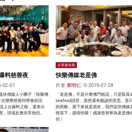
在舊書堆裏
爆料慈善夜
快樂傳媒老是佛
4-02-01
作者:
鄭明仁
2019-07-28
退休傳媒人小圈子「快樂傳
「老是佛」不是什麼佛門術語，只是取其ol
一次聯乘慈善同學會的活
seafood諧音，當然還有戲謔的意思。昔
輪流上台爆料之餘，還拿出
的死敵，退下來就是朋友，我們這些傳媒
賣，現場反應非常熱烈。
惜當下，盡情快樂！感謝曾智華為老是佛
切！