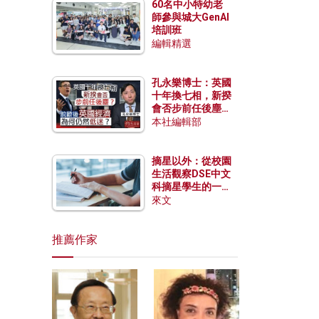
60名中小特幼老
師參與城大GenAI
培訓班
編輯精選
孔永樂博士：英國
十年換七相，新揆
會否步前任後塵？
脫歐後英國經濟為
本社編輯部
何仍然低迷？
摘星以外：從校園
生活觀察DSE中文
科摘星學生的一點
特質
來文
推薦作家