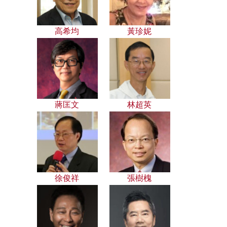
高希均
黃珍妮
蔣匡文
林超英
徐俊祥
張樹槐