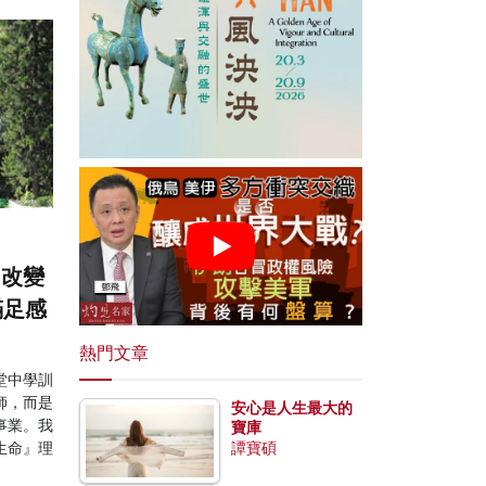
：改變
滿足感
熱門文章
堂中學訓
師，而是
安心是人生最大的
事業。我
寶庫
生命』理
譚寶碩