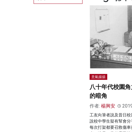
意氣揚揚
八十年代校園角
的暗角
作者:
楊興安
201
工友向筆者說及昔日校
說校中學生疑有幫會分
每次打架都要召救傷車