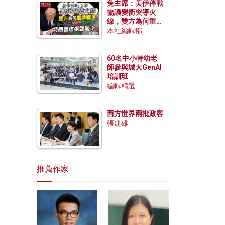
兔主席：美伊停戰
協議變衝突導火
線，雙方為何重啟
戰爭？伊朗一早洞
本社編輯部
悉特朗普虛張聲
勢？
60名中小特幼老
師參與城大GenAI
培訓班
編輯精選
西方世界兩批政客
張建雄
推薦作家