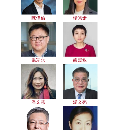
陳偉倫
楊佩珊
張宗永
趙靈敏
潘文慧
湯文亮