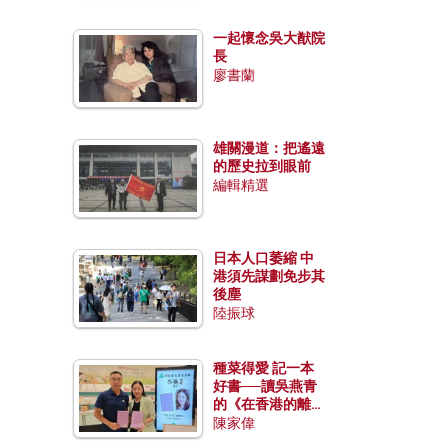
一起懷念吳大猷院
長
廖書蘭
雄關漫道：把遙遠
的歷史拉到眼前
編輯精選
日本人口萎縮 中
港須先謀劃免步其
後塵
陸振球
種菜得愛 記一本
好書──讀吳燕青
的《在香港的離島
種菜》
陳家偉