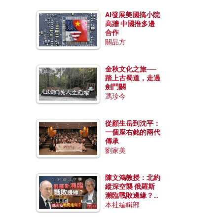
AI發展美國搞小院
高牆 中國推多邊
合作
關品方
金秋文化之旅──
踏上古蜀道，走過
劍門關
馮珍今
從顧生岳到沈平：
一個座右銘的兩代
傳承
劉家美
陳文鴻教授：北約
縱深空襲 俄羅斯
瀕臨戰敗邊緣？中
國零部件能左右戰
本社編輯部
局走向？