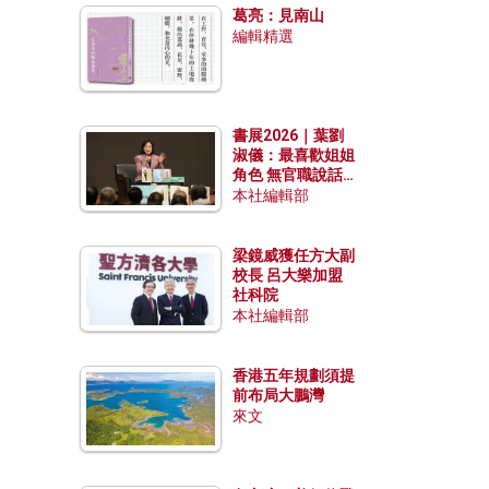
葛亮：見南山
編輯精選
書展2026｜葉劉
淑儀：最喜歡姐姐
角色 無官職說話
包袱少
本社編輯部
梁鏡威獲任方大副
校長 呂大樂加盟
社科院
本社編輯部
香港五年規劃須提
前布局大鵬灣
來文