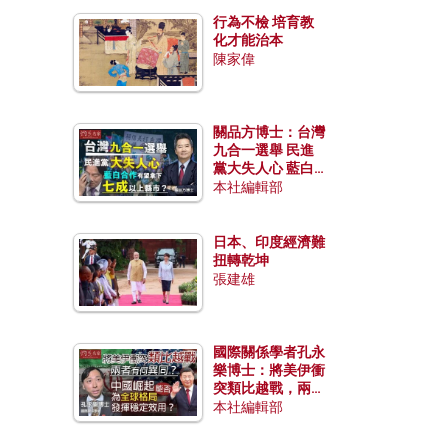
行為不檢 培育教
化才能治本
陳家偉
關品方博士：台灣
九合一選舉 民進
黨大失人心 藍白
合作有望拿下七成
本社編輯部
以上縣市？
日本、印度經濟難
扭轉乾坤
張建雄
國際關係學者孔永
樂博士：將美伊衝
突類比越戰，兩者
有何異同？中國崛
本社編輯部
起能否為全球格局
發揮穩定效用？