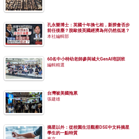
孔永樂博士：英國十年換七相，新揆會否步
前任後塵？脫歐後英國經濟為何仍然低迷？
本社編輯部
60名中小特幼老師參與城大GenAI培訓班
編輯精選
台灣被美國拖累
張建雄
摘星以外：從校園生活觀察DSE中文科摘星
學生的一點特質
來文