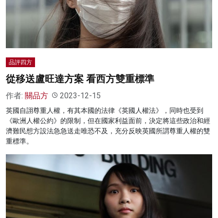
名家榜
灼見活動
關於我們
品評四方
從移送盧旺達方案 看西方雙重標準
作者:
關品方
2023-12-15
英國自詡尊重人權，有其本國的法律《英國人權法》，同時也受到
《歐洲人權公約》的限制，但在國家利益面前，決定將這些政治和經
濟難民想方設法急急送走唯恐不及，充分反映英國所謂尊重人權的雙
重標準。