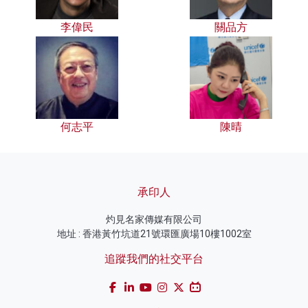
李偉民
關品方
何志平
陳晴
承印人
灼見名家傳媒有限公司
地址 : 香港黃竹坑道21號環匯廣場10樓1002室
追蹤我們的社交平台