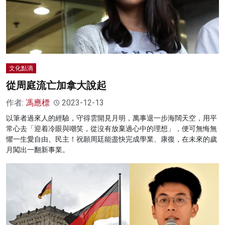
文化點滴
從周庭流亡加拿大說起
作者:
馮應標
2023-12-13
以筆者過來人的經驗，守得雲開見月明，萬事退一步海闊天空，用平
常心去「迎着冷眼與嘲笑，從沒有放棄過心中的理想」，便可無悔無
懼一生愛自由、民主！祝願周廷能盡快完成學業、康復，在未來的歲
月闖出一翻新事業。