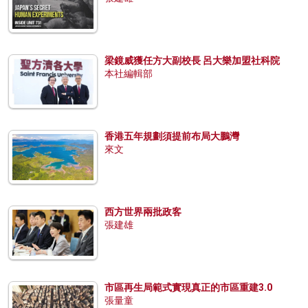
梁鏡威獲任方大副校長 呂大樂加盟社科院
本社編輯部
香港五年規劃須提前布局大鵬灣
來文
西方世界兩批政客
張建雄
市區再生局範式實現真正的市區重建3.0
張量童