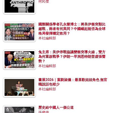
何民傑
國際關係學者孔永樂博士：將美伊衝突類比
越戰，兩者有何異同？中國崛起能否為全球
格局發揮穩定效用？
本社編輯部
兔主席：美伊停戰協議變衝突導火線，雙方
為何重啟戰爭？伊朗一早洞悉特朗普虛張聲
勢？
本社編輯部
書展2026｜葉劉淑儀：最喜歡姐姐角色 無官
職說話包袱少
本社編輯部
歷史給中國人一個公道
張建雄