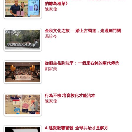
的離島種菜》
陳家偉
金秋文化之旅──踏上古蜀道，走過劍門關
馮珍今
從顧生岳到沈平：一個座右銘的兩代傳承
劉家美
行為不檢 培育教化才能治本
陳家偉
AI逃獄敲響警號 全球共治才是解方