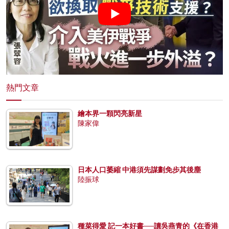
熱門文章
繪本界一顆閃亮新星
陳家偉
日本人口萎縮 中港須先謀劃免步其後塵
陸振球
種菜得愛 記一本好書──讀吳燕青的《在香港