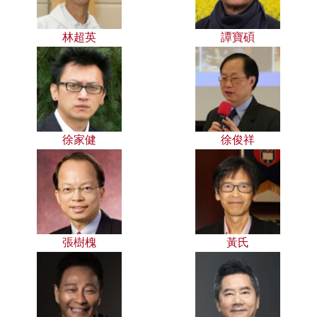
林超英
譚寶碩
徐家健
徐俊祥
張樹槐
黃氏